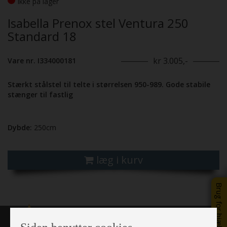
Ikke på lager
Isabella Prenox stel Ventura 250
Standard 18
kr 3.005,-
Vare nr. I334000181
Stærkt stålstel til telte i størrelsen 950-989. Gode stabile
stænger til fastlig
Dybde:
250cm
læg i kurv
Brug for hjælp?