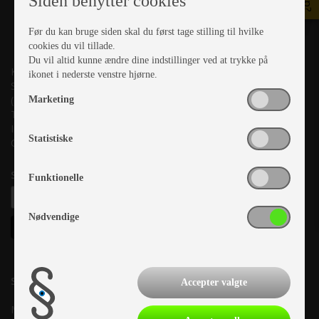
Siden benytter cookies
Før du kan bruge siden skal du først tage stilling til hvilke
cookies du vil tillade.
Du vil altid kunne ændre dine indstillinger ved at trykke på
Kronjyllands Camping Center A/S
ikonet i nederste venstre hjørne.
Suderholmen 10, 8960 Randers SØ
(Lige ud til Grenåvej)
Marketing
Tlf. +45 87 10 98 70
Info@as-kcc.dk
Statistiske
CVR: 33 38 77 33
Samtykke til nyhedsbrev
Funktionelle
Nødvendige
Salgsafdeling:
Accepter valgte
Mandag:
10.00-17.00