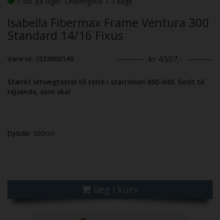
1 stk. på lager. Leveringstid 1-3 dage
Isabella Fibermax Frame Ventura 300
Standard 14/16 Fixus
kr 4.507,-
Vare nr. I333000140
Stærkt letvægtsstel til telte i størrelsen 850-940. Godt til
rejsende, som skal
Dybde:
300cm
læg i kurv