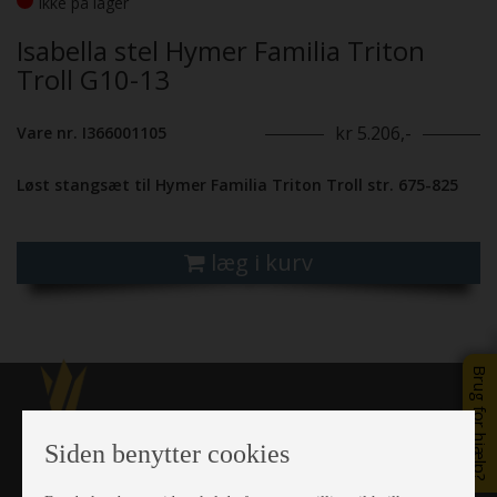
Ikke på lager
Isabella stel Hymer Familia Triton
Troll G10-13
kr 5.206,-
Vare nr. I366001105
Løst stangsæt til Hymer Familia Triton Troll str. 675-825
læg i kurv
Brug for hjælp?
Siden benytter cookies