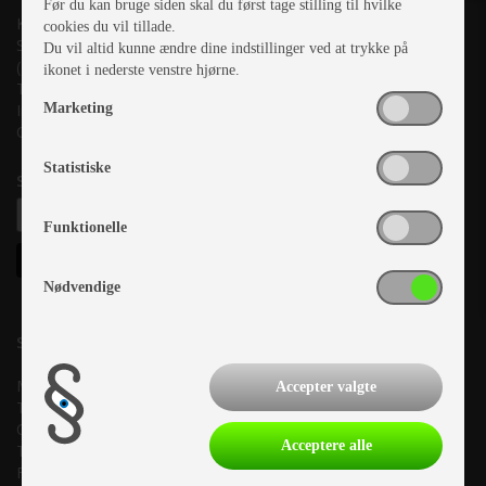
Før du kan bruge siden skal du først tage stilling til hvilke
Kronjyllands Camping Center A/S
cookies du vil tillade.
Suderholmen 10, 8960 Randers SØ
Du vil altid kunne ændre dine indstillinger ved at trykke på
(Lige ud til Grenåvej)
ikonet i nederste venstre hjørne.
Tlf. +45 87 10 98 70
Marketing
Info@as-kcc.dk
CVR: 33 38 77 33
Statistiske
Samtykke til nyhedsbrev
Funktionelle
Nødvendige
Salgsafdeling:
Mandag:
10.00-17.00
Accepter valgte
Tirsdag:
10.00-17.00
Onsdag:
10.00-17.00
Acceptere alle
Torsdag:
10.00-17.00
Fredag:
10.00-17.00