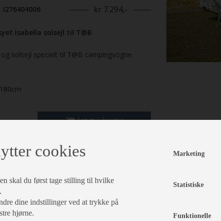
kr 7.294,-
. I276404006
yet Isabella solsejl til T@B
 og solsejl specielt til T@B campingvogne.
180cm
læg i kurv
ytter cookies
Marketing
 skal du først tage stilling til hvilke
Statistiske
.
dre dine indstillinger ved at trykke på
stre hjørne.
Funktionelle