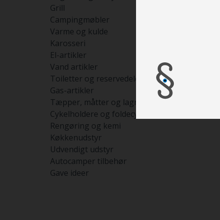
Grill
Campingmøbler
Varme og kulde
Karosseri
El-artikler
Vand artikler
Toiletter og reservedele
Gas-artikler
Tæpper, måtter og lagner
Cykelholdere og foldecykler
Rengøring og kemi
Køkkenudstyr
Udvendigt udstyr
Autocamper tilbehør
Gave ideer