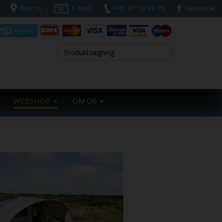
find os
E-mail
+45 87 10 98 70
facebook
WEBSHOP
OM OS