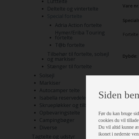
Lufttelte
Vare nr
Deltelte og vintertelte
Special fortelte
Specials
Adria Action fortelte
Hymer/Eriba Touring
Fortelte
fortelte
T@b fortelte
Tilbehør til fortelte, solsejl
Dybde:
og markiser
Stænger til fortelte
Solsejl
Markiser
Autocamper telte
Siden ben
Isabella reservedele
Skruepløkker og tilbehør
Opbevaringstelte
Før du kan bruge siden
Campingbøger
cookies du vil tillade
Diverse
Du vil altid kunne æn
ikonet i nederste ven
Tagtelte og udstyr