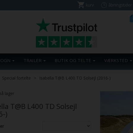
kurv
åbningstider
VOGN
TRAILER
BUTIK OG TELTE
VÆRKSTED
Special fortelte
Isabella T@B L400 TD Solsejl (2016-)
på lager
ella T@B L400 TD Solsejl
6-)
er