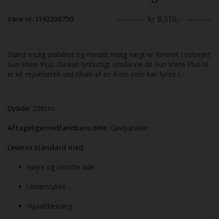
kr 8.310,-
Vare nr. I192208750
Størst mulig stabilitet og mindst mulig vægt er forenet i solsejlet
Sun Shine Plus. Du kan lynhurtigt omdanne dit Sun Shine Plus til
et let rejsefortelt ved tilkøb af en front som kan lynes i.
Dybde:
250cm
Aftagelige/nedfældbare dele:
Gavlpaneler
Leveres standard med:
Højre og venstre side
Understykke
Hjul­afdækning