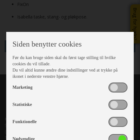
FixOn
Brug for hjælp?
Isabella taske, stang- og pløkpose.
Siden benytter cookies
læg i kurv
Før du kan bruge siden skal du først tage stilling til hvilke
cookies du vil tillade.
Du vil altid kunne ændre dine indstillinger ved at trykke på
ikonet i nederste venstre hjørne.
Marketing
Statistiske
Kronjyllands Camping Center A/S
Funktionelle
Suderholmen 10, 8960 Randers SØ
(Lige ud til Grenåvej)
Tlf. +45 87 10 98 70
Nødvendige