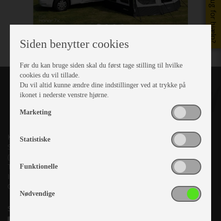
Brug for hjælp?
Siden benytter cookies
Før du kan bruge siden skal du først tage stilling til hvilke
cookies du vil tillade.
Du vil altid kunne ændre dine indstillinger ved at trykke på
ikonet i nederste venstre hjørne.
Marketing
Kronjyllands Camping Center A/S
Statistiske
Suderholmen 10, 8960 Randers SØ
(Lige ud til Grenåvej)
Tlf. +45 87 10 98 70
Funktionelle
Info@as-kcc.dk
CVR: 33 38 77 33
Nødvendige
Samtykke til nyhedsbrev