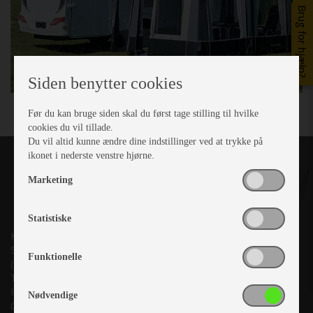
Brug for hjælp?
Siden benytter cookies
Før du kan bruge siden skal du først tage stilling til hvilke
cookies du vil tillade.
Du vil altid kunne ændre dine indstillinger ved at trykke på
ikonet i nederste venstre hjørne.
Marketing
Statistiske
Kronjyllands Camping Center A/S
Suderholmen 10, 8960 Randers SØ
Funktionelle
(Lige ud til Grenåvej)
Tlf. +45 87 10 98 70
Info@as-kcc.dk
Nødvendige
CVR: 33 38 77 33