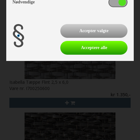
Nødvendige
Accepter valgte
Acceptere alle
Isabella Tæppe Flint 2,5 x 6,0
Vare nr. I700250600
kr 1.350,-