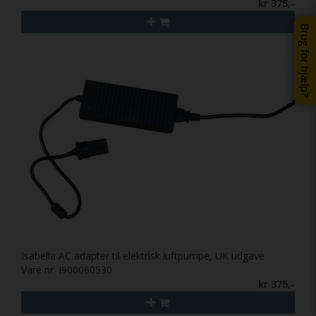
kr 375,-
Brug for hjælp?
Isabella AC adapter til elektrisk luftpumpe, UK udgave
Vare nr. I900060530
kr 375,-