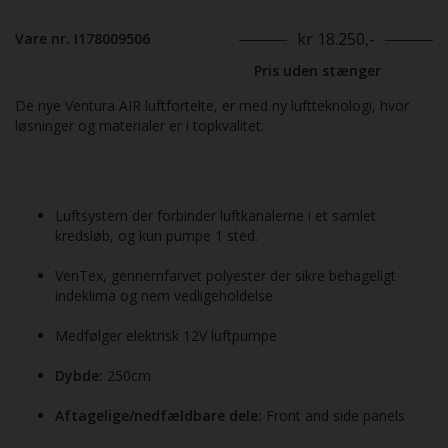
kr 18.250,-
Vare nr. I178009506
Pris uden stænger
De nye Ventura AIR luftfortelte, er med ny luftteknologi, hvor
løsninger og materialer er i topkvalitet.
Luftsystem der forbinder luftkanalerne i et samlet
kredsløb, og kun pumpe 1 sted.
VenTex, gennemfarvet polyester der sikre behageligt
indeklima og nem vedligeholdelse
Medfølger elektrisk 12V luftpumpe
Dybde:
250cm
Aftagelige/nedfældbare dele:
Front and side panels