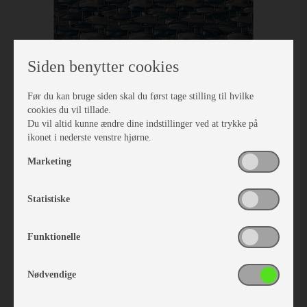
Siden benytter cookies
Før du kan bruge siden skal du først tage stilling til hvilke
cookies du vil tillade.
Du vil altid kunne ændre dine indstillinger ved at trykke på
ikonet i nederste venstre hjørne.
Isabella Tæppe North 2,5 x 6,5
Vare nr. I700240650
Marketing
kr 1.461,-
Statistiske
Funktionelle
Nødvendige