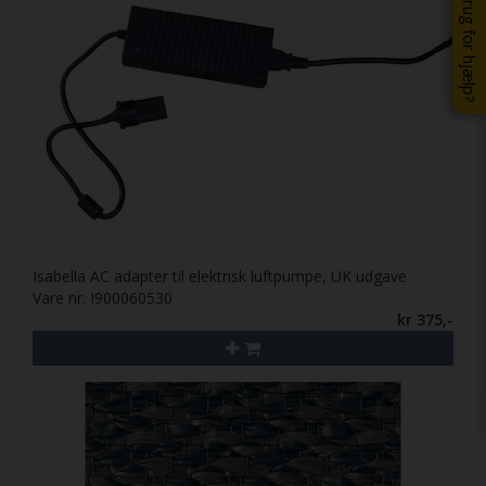
Brug for hjælp?
Isabella AC adapter til elektrisk luftpumpe, UK udgave
Vare nr. I900060530
kr 375,-