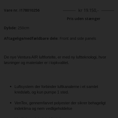
kr 19.150,-
Vare nr. I178010256
Pris uden stænger
Dybde:
250cm
Aftagelige/nedfældbare dele:
Front and side panels
De nye Ventura AIR luftfortelte, er med ny luftteknologi, hvor
løsninger og materialer er i topkvalitet.
Luftsystem der forbinder luftkanalerne i et samlet
kredsløb, og kun pumpe 1 sted.
VenTex, gennemfarvet polyester der sikrer behageligt
indeklima og nem vedligeholdelse