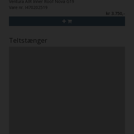
Ventura AIR Inner Roof Nova G19
Vare nr. I470202519
kr 3.750,-
Teltstænger