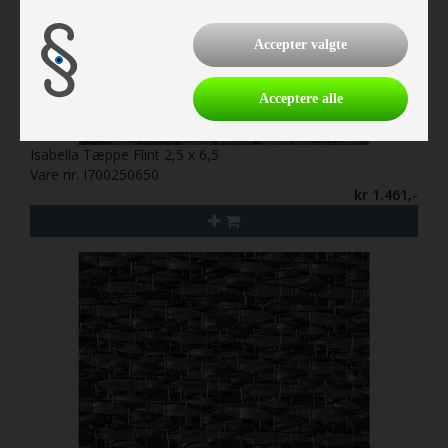
Accepter valgte
Acceptere alle
Isabella Tæppe Flint 2,5 x 6,5
Vare nr. I700250650
kr 1.461,-