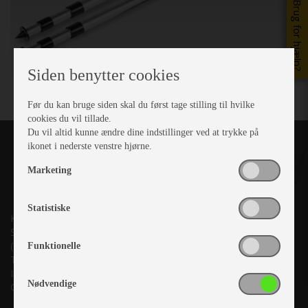
Brug for hjælp?
Siden benytter cookies
Før du kan bruge siden skal du først tage stilling til hvilke
cookies du vil tillade.
Du vil altid kunne ændre dine indstillinger ved at trykke på
ikonet i nederste venstre hjørne.
Marketing
Statistiske
Kronjyllands Camping Center A/S
Suderholmen 10, 8960 Randers SØ
(Lige ud til Grenåvej)
Funktionelle
Tlf. +45 87 10 98 70
Info@as-kcc.dk
Nødvendige
CVR: 33 38 77 33