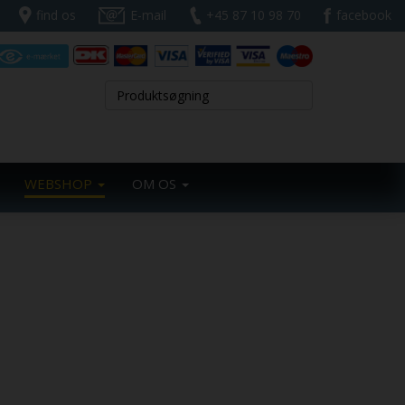
find os
E-mail
+45 87 10 98 70
facebook
WEBSHOP
OM OS