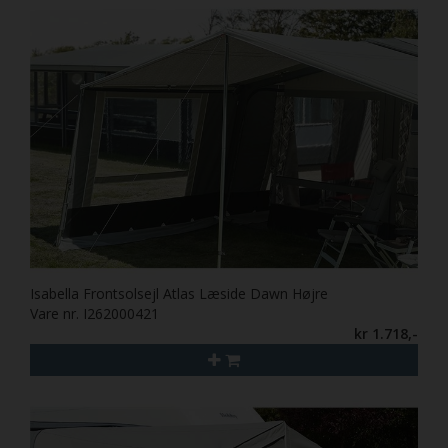
Isabella Frontsolsejl Atlas Læside Dawn Højre
Vare nr. I262000421
kr 1.718,-