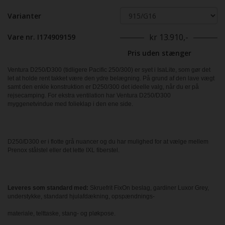
Varianter
kr 13.910,-
Vare nr. I174909159
Pris uden stænger
Ventura D250/D300 (tidligere Pacific 250/300) er syet i IsaLite, som gør det
let at holde rent takket være den ydre belægning. På grund af den lave vægt
samt den enkle konstruktion er D250/300 det ideelle valg, når du er på
rejsecamping. For ekstra ventilation har Ventura D250/D300
myggenetvindue med folieklap i den ene side.
D250/D300 er i flotte grå nuancer og du har mulighed for at vælge mellem
Prenox stålstel eller det lette IXL fiberstel.
Leveres som standard med:
Skruefrit FixOn beslag, gardiner Luxor Grey,
understykke, standard hjulafdækning, opspændnings-
materiale, telttaske, stang- og pløkpose.