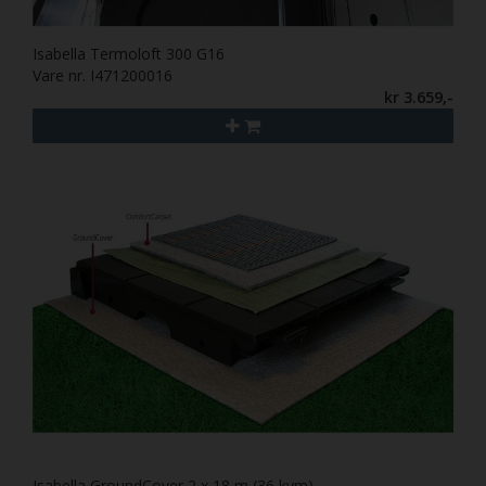
Isabella Termoloft 300 G16
Vare nr. I471200016
kr 3.659,-
Isabella GroundCover 2 x 18 m (36 kvm)