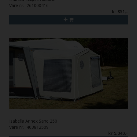
Vare nr. I261000416
kr 851,-
Isabella Annex Sand 250
Vare nr. I403812509
kr 5.040,-