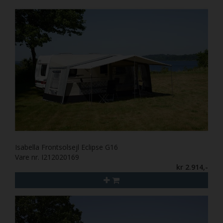
Isabella Frontsolsejl Eclipse G16
Vare nr. I212020169
kr 2.914,-