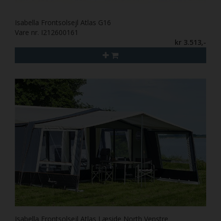
Isabella Frontsolsejl Atlas G16
Vare nr. I212600161
kr 3.513,-
Isabella Frontsolsejl Atlas Læside North Venstre