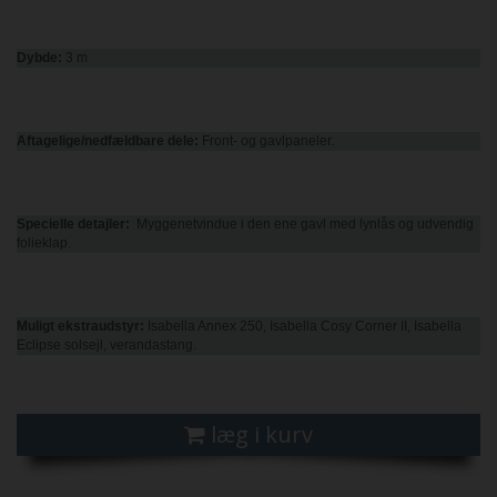
Dybde:
3 m
Aftagelige/nedfældbare
dele:
Front- og gavlpaneler.
Specielle detajler:
Myggenetvindue i den ene gavl med lynlås og udvendig
folieklap.
Muligt ekstraudstyr:
Isabella Annex 250, Isabella Cosy Corner II, Isabella
Eclipse solsejl, verandastang.
læg i kurv