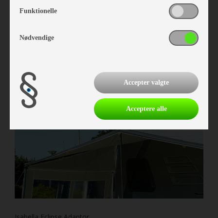
Funktionelle
Isabella Frontsolsejl Mini Eclipse G16
Vare nr. I212010168
Nødvendige
kr 4.759,-
Accepter valgte
Acceptere alle
Isabella Eclipse Adaptor