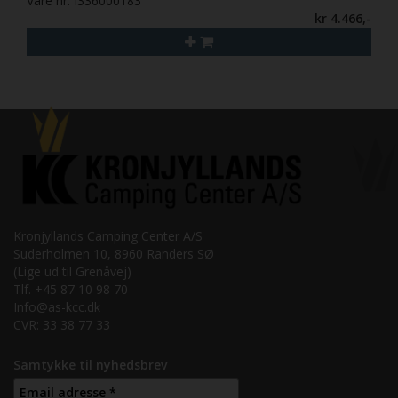
Vare nr. I336000183
kr 4.466,-
Kronjyllands Camping Center A/S
Suderholmen 10, 8960 Randers SØ
(Lige ud til Grenåvej)
Tlf. +45 87 10 98 70
Info@as-kcc.dk
CVR: 33 38 77 33
Samtykke til nyhedsbrev