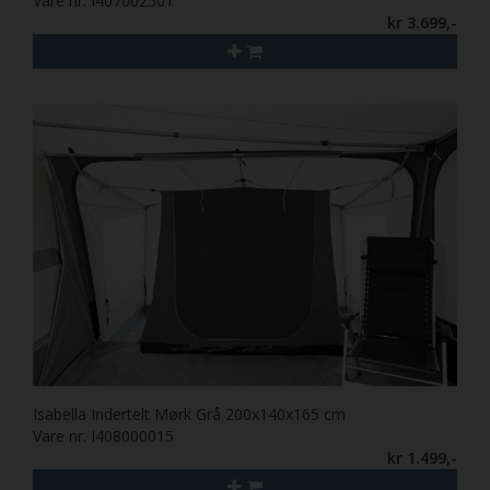
Vare nr. I407002501
kr 3.699,-
Isabella Indertelt Mørk Grå 200x140x165 cm
Vare nr. I408000015
kr 1.499,-