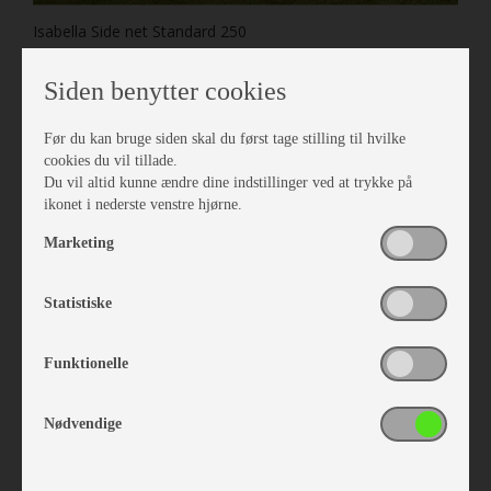
Isabella Side net Standard 250
Vare nr. I407202506
kr 959,-
Siden benytter cookies
Før du kan bruge siden skal du først tage stilling til hvilke
cookies du vil tillade.
Du vil altid kunne ændre dine indstillinger ved at trykke på
ikonet i nederste venstre hjørne.
Marketing
Statistiske
Funktionelle
Nødvendige
Isabella Frontsolsejl Mini Eclipse G18
Vare nr. I212010188