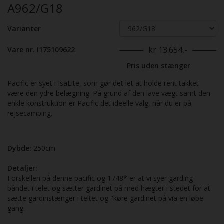
A962/G18
Varianter
kr 13.654,-
Vare nr. I175109622
Pris uden stænger
Pacific er syet i IsaLite, som gør det let at holde rent takket
være den ydre belægning. På grund af den lave vægt samt den
enkle konstruktion er Pacific det ideelle valg, når du er på
rejsecamping.
Dybde:
250cm
Detaljer:
Forskellen på denne pacific og 1748* er at vi syer garding
båndet i telet og sætter gardinet på med hægter i stedet for at
sætte gardinstænger i teltet og "køre gardinet på via en løbe
gang.