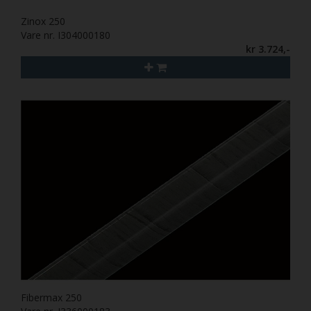
Zinox 250
Vare nr. I304000180
kr 3.724,-
Fibermax 250