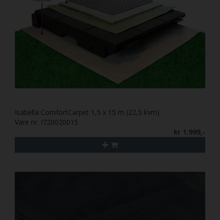
Isabella ComfortCarpet 1,5 x 15 m (22,5 kvm)
Vare nr. I720020015
kr 1.999,-