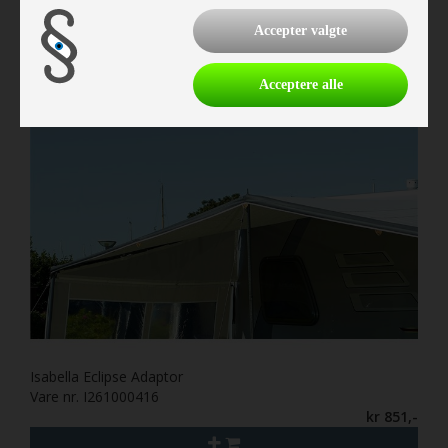
kr 5.097,-
Accepter valgte
Acceptere alle
Isabella Eclipse Adaptor
Vare nr. I261000416
kr 851,-