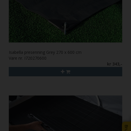
Isabella presenning Grey 270 x 600 cm
Vare nr. I720270600
kr 343,-