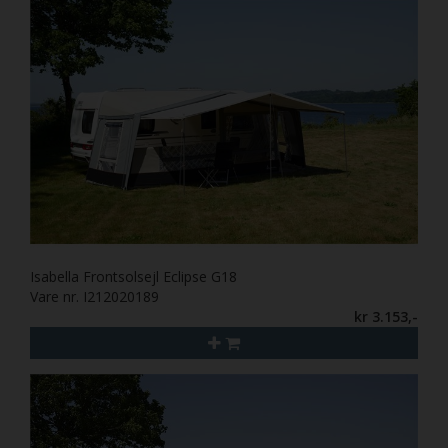
Isabella Frontsolsejl Eclipse G18
Vare nr. I212020189
kr 3.153,-