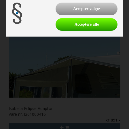
kr 5.097,-
Accepter valgte
Acceptere alle
Isabella Eclipse Adaptor
Vare nr. I261000416
kr 851,-