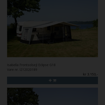
Isabella Frontsolsejl Eclipse G18
Vare nr. I212020189
kr 3.153,-