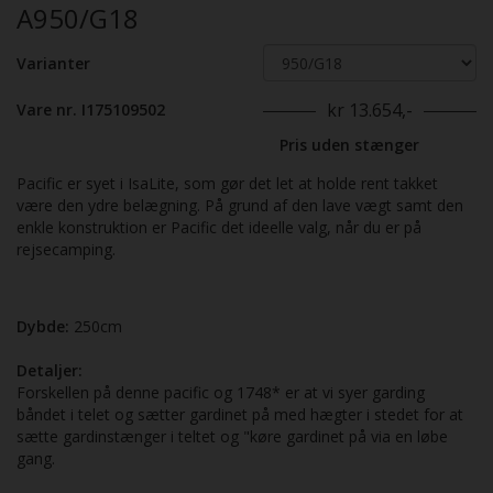
A950/G18
Varianter
kr 13.654,-
Vare nr. I175109502
Pris uden stænger
Pacific er syet i IsaLite, som gør det let at holde rent takket
være den ydre belægning. På grund af den lave vægt samt den
enkle konstruktion er Pacific det ideelle valg, når du er på
rejsecamping.
Dybde:
250cm
Detaljer:
Forskellen på denne pacific og 1748* er at vi syer garding
båndet i telet og sætter gardinet på med hægter i stedet for at
sætte gardinstænger i teltet og "køre gardinet på via en løbe
gang.