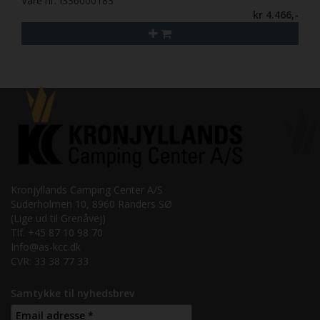
Vare nr. I336000183
kr 4.466,-
Kronjyllands Camping Center A/S
Suderholmen 10, 8960 Randers SØ
(Lige ud til Grenåvej)
Tlf. +45 87 10 98 70
Info@as-kcc.dk
CVR: 33 38 77 33
Samtykke til nyhedsbrev