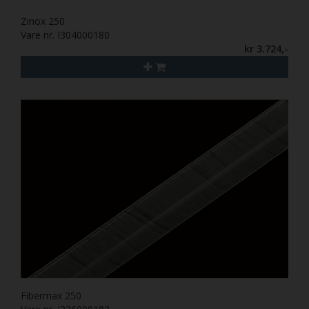
Zinox 250
Vare nr. I304000180
kr 3.724,-
Fibermax 250