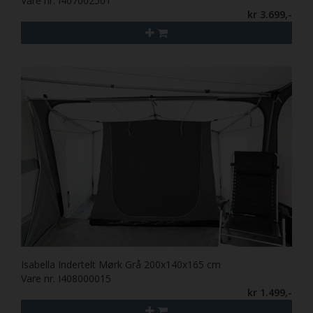
Vare nr. I407002501
kr 3.699,-
Isabella Indertelt Mørk Grå 200x140x165 cm
Vare nr. I408000015
kr 1.499,-