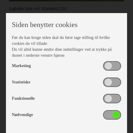
Isabella Side net Standard 250
Vare nr. I407202506
kr 959,-
Siden benytter cookies
Før du kan bruge siden skal du først tage stilling til hvilke
cookies du vil tillade.
Du vil altid kunne ændre dine indstillinger ved at trykke på
ikonet i nederste venstre hjørne.
Marketing
Statistiske
Funktionelle
Nødvendige
Isabella Frontsolsejl Mini Eclipse G18
Vare nr. I212010188