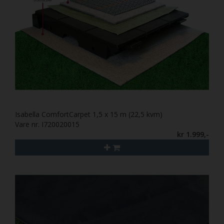
Isabella ComfortCarpet 1,5 x 15 m (22,5 kvm)
Vare nr. I720020015
kr 1.999,-