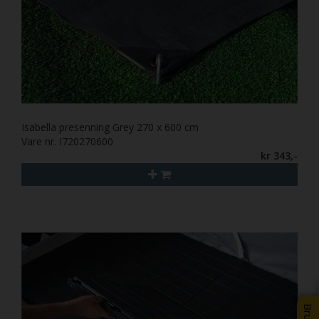
Isabella presenning Grey 270 x 600 cm
Vare nr. I720270600
kr 343,-