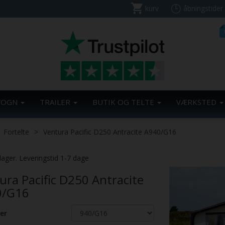
kurv
åbningstider
VOGN
TRAILER
BUTIK OG TELTE
VÆRKSTED
Fortelte
Ventura Pacific D250 Antracite A940/G16
lager. Leveringstid 1-7 dage
ura Pacific D250 Antracite
0/G16
er