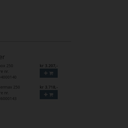
er
nox 250
kr 3.207,-
re nr.
04000140
bermax 250
kr 3.718,-
re nr.
36000143