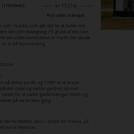
kr 13.214,-
. I175109402
Pris uden stænger
er syet i IsaLite, som gør det let at holde rent
være den ydre belægning. På grund af den lave
t den enkle konstruktion er Pacific det ideelle
r du er på rejsecamping.
250cm
:
en på denne pacific og 1748* er at vi syer
båndet i telet og sætter gardinet på med
 stedet for at sætte gardinstænger i teltet og
rdinet på via en løbe gang.
n der nu tilkøbes zinox i stedet for Prenox, på
len har vi Fibermax.