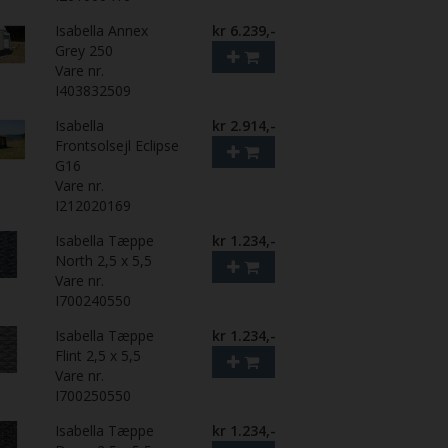
Isabella Annex
kr 6.239,-
Grey 250
Vare nr.
I403832509
Isabella
kr 2.914,-
Frontsolsejl Eclipse
G16
Vare nr.
I212020169
Isabella Tæppe
kr 1.234,-
North 2,5 x 5,5
Vare nr.
I700240550
Isabella Tæppe
kr 1.234,-
Flint 2,5 x 5,5
Vare nr.
I700250550
Isabella Tæppe
kr 1.234,-