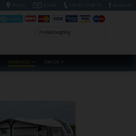
find os
E-mail
+45 87 10 98 70
facebook
WEBSHOP
OM OS