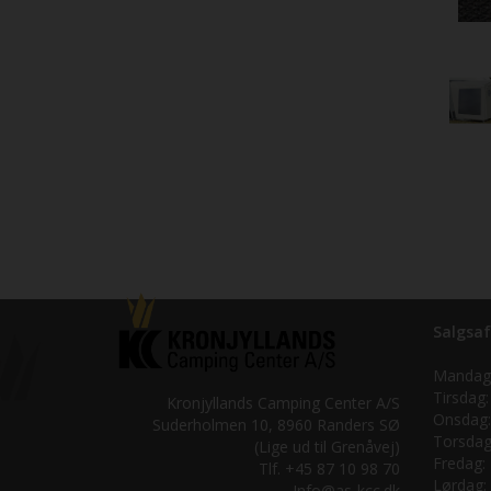
Salgsaf
Mandag
Tirsdag:
Kronjyllands Camping Center A/S
Onsdag:
Suderholmen 10, 8960 Randers SØ
Torsdag
(Lige ud til Grenåvej)
Fredag:
Tlf. +45 87 10 98 70
Lørdag:
Info@as-kcc.dk