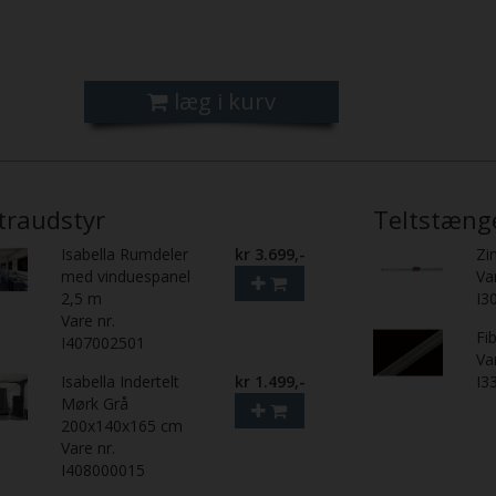
læg i kurv
traudstyr
Teltstæng
Isabella Rumdeler
kr 3.699,-
Zi
med vinduespanel
Va
2,5 m
I3
Vare nr.
Fi
I407002501
Va
Isabella Indertelt
kr 1.499,-
I3
Mørk Grå
200x140x165 cm
Vare nr.
I408000015