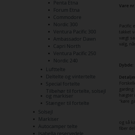
Penta Etna
Vare nr
Forum Etna
Commodore
Nordic 300
Pacific 
Ventura Pacific 300
takket 
vægt sam
Ambassador Dawn
valg, nå
Capri North
Ventura Pacific 250
Nordic 240
Dybde:
Lufttelte
Deltelte og vintertelte
Detaljer
Forskell
Special fortelte
garding 
Tilbehør til fortelte, solsejl
hægter i
og markiser
"køre ga
Stænger til fortelte
Solsejl
Markiser
og så ka
Autocamper telte
fiber de
Isabella reservedele