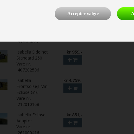
50x50 cm
Vare nr.
I760010050
Accepter valgte
A
Fiber IXL V-stang
kr 389,-
190-310 cm
Vare nr.
I999400zzV
Isabella Side net
kr 959,-
Standard 250
Vare nr.
I407202506
Isabella
kr 4.759,-
Frontsolsejl Mini
Eclipse G16
Vare nr.
I212010168
Isabella Eclipse
kr 851,-
Adaptor
Vare nr.
I261000416