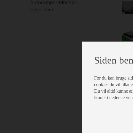
Autocamper tilbehør
Gave ideer
Siden ben
Før du kan bruge siden
cookies du vil tillade
Du vil altid kunne æn
ikonet i nederste ven