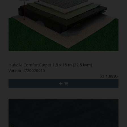
Isabella ComfortCarpet 1,5 x 15 m (22,5 kvm)
Vare nr. I720020015
kr 1.999,-