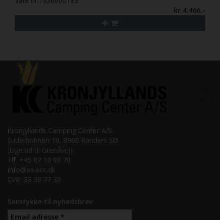
Vare nr. I336000183
kr 4.466,-
Kronjyllands Camping Center A/S
Suderholmen 10, 8960 Randers SØ
(Lige ud til Grenåvej)
Tlf. +45 87 10 98 70
Info@as-kcc.dk
CVR: 33 38 77 33
Samtykke til nyhedsbrev