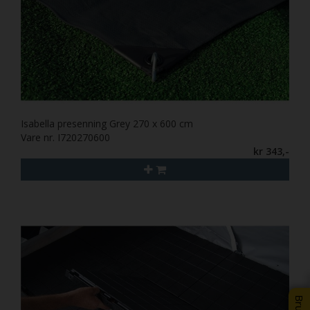
Isabella presenning Grey 270 x 600 cm
Vare nr. I720270600
kr 343,-