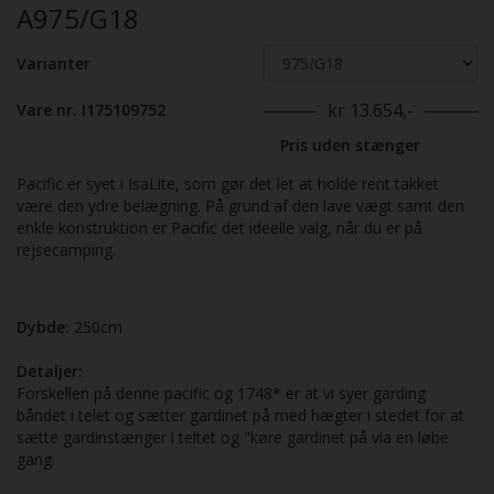
A975/G18
Varianter
kr 13.654,-
Vare nr. I175109752
Pris uden stænger
Pacific er syet i IsaLite, som gør det let at holde rent takket
være den ydre belægning. På grund af den lave vægt samt den
enkle konstruktion er Pacific det ideelle valg, når du er på
rejsecamping.
Dybde:
250cm
Detaljer:
Forskellen på denne pacific og 1748* er at vi syer garding
båndet i telet og sætter gardinet på med hægter i stedet for at
sætte gardinstænger i teltet og "køre gardinet på via en løbe
gang.