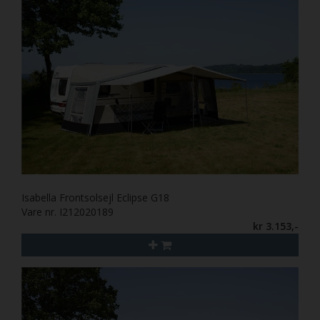
Isabella Frontsolsejl Eclipse G18
Vare nr. I212020189
kr 3.153,-