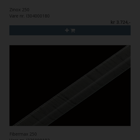
Zinox 250
Vare nr. I304000180
kr 3.724,-
Fibermax 250