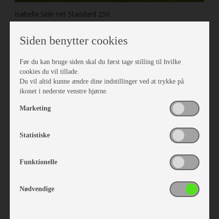
Isabella Side net Standard 250
Vare nr. I407202506
kr 959,-
Siden benytter cookies
Før du kan bruge siden skal du først tage stilling til hvilke
cookies du vil tillade.
Du vil altid kunne ændre dine indstillinger ved at trykke på
ikonet i nederste venstre hjørne.
Marketing
Statistiske
Funktionelle
Nødvendige
Isabella Frontsolsejl Mini Eclipse G18
Vare nr. I212010188