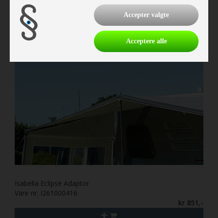
kr 5.097,-
Accepter valgte
Acceptere alle
Isabella Eclipse Adaptor
Vare nr. I261000416
kr 851,-