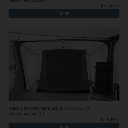
Vare nr. I407002501
kr 3.699,-
Isabella Indertelt Mørk Grå 200x140x165 cm
Vare nr. I408000015
kr 1.499,-