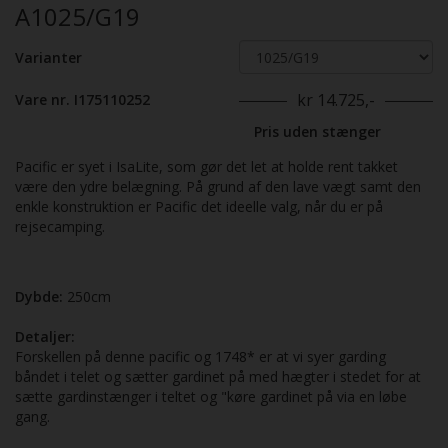
A1025/G19
Varianter
kr 14.725,-
Vare nr. I175110252
Pris uden stænger
Pacific er syet i IsaLite, som gør det let at holde rent takket
være den ydre belægning. På grund af den lave vægt samt den
enkle konstruktion er Pacific det ideelle valg, når du er på
rejsecamping.
Dybde:
250cm
Detaljer:
Forskellen på denne pacific og 1748* er at vi syer garding
båndet i telet og sætter gardinet på med hægter i stedet for at
sætte gardinstænger i teltet og "køre gardinet på via en løbe
gang.