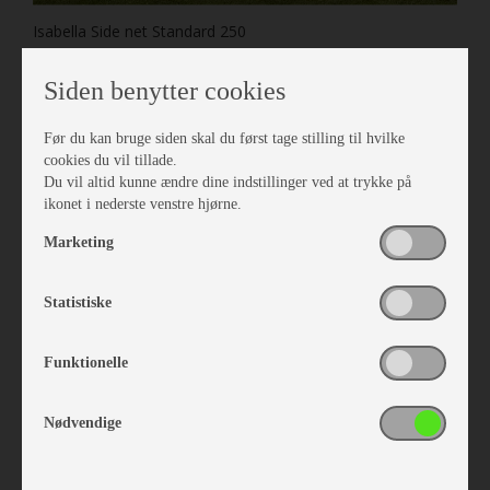
Isabella Side net Standard 250
Vare nr. I407202506
kr 959,-
Siden benytter cookies
Før du kan bruge siden skal du først tage stilling til hvilke
cookies du vil tillade.
Du vil altid kunne ændre dine indstillinger ved at trykke på
ikonet i nederste venstre hjørne.
Marketing
Statistiske
Funktionelle
Nødvendige
Isabella Frontsolsejl Mini Eclipse G19
Vare nr. I212010198