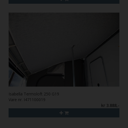
Isabella Termoloft 250 G19
Vare nr. I471100019
kr 3.888,-