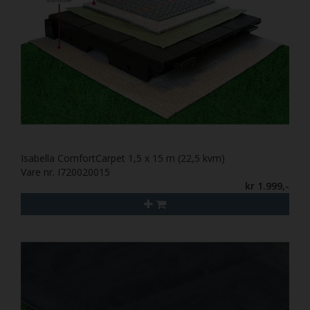
Isabella ComfortCarpet 1,5 x 15 m (22,5 kvm)
Vare nr. I720020015
kr 1.999,-