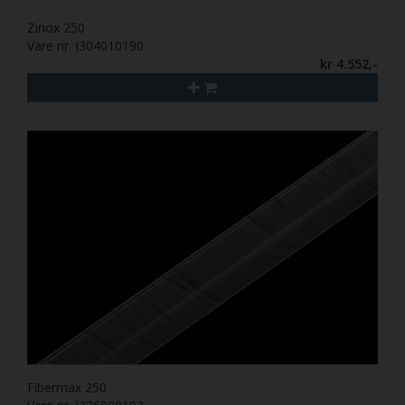
Zinox 250
Vare nr. I304010190
kr 4.552,-
Fibermax 250