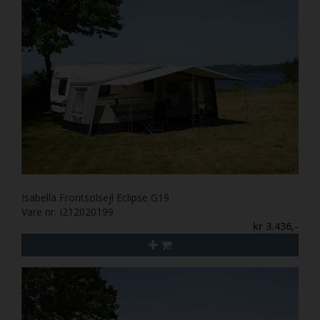
Isabella Frontsolsejl Eclipse G19
Vare nr. I212020199
kr 3.436,-