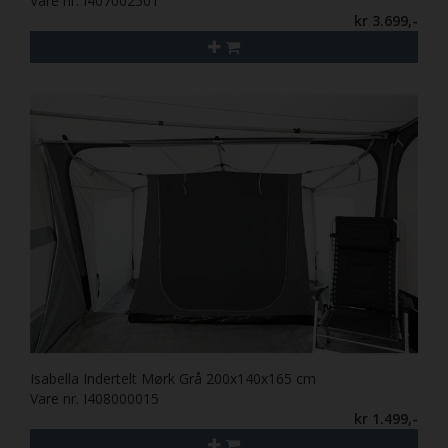
Vare nr. I407002501
kr 3.699,-
Isabella Indertelt Mørk Grå 200x140x165 cm
Vare nr. I408000015
kr 1.499,-