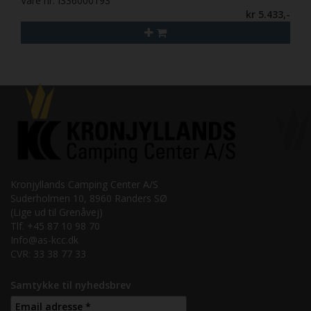
Vare nr. I336000193
kr 5.433,-
Kronjyllands Camping Center A/S
Suderholmen 10, 8960 Randers SØ
(Lige ud til Grenåvej)
Tlf. +45 87 10 98 70
Info@as-kcc.dk
CVR: 33 38 77 33
Samtykke til nyhedsbrev