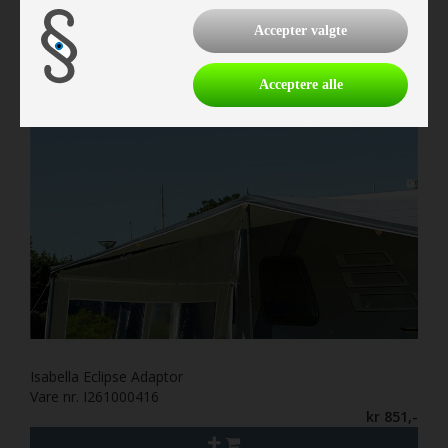
kr 5.289,-
Accepter valgte
Acceptere alle
Isabella Eclipse Adaptor
Vare nr. I261000416
kr 851,-