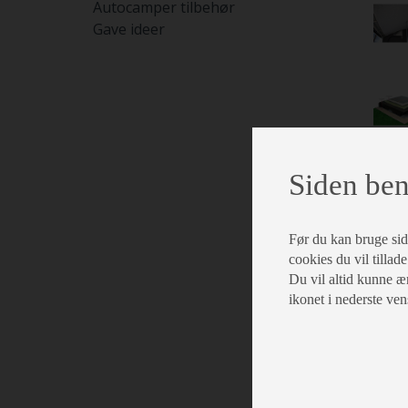
Autocamper tilbehør
Gave ideer
Siden ben
Før du kan bruge siden
cookies du vil tillade
Du vil altid kunne æn
ikonet i nederste ven