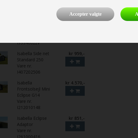
50x50 cm
Vare nr.
I760010050
Accepter valgte
A
Fiber IXL V-stang
kr 389,-
190-310 cm
Vare nr.
I999400zzV
Isabella Side net
kr 959,-
Standard 250
Vare nr.
I407202506
Isabella
kr 4.570,-
Frontsolsejl Mini
Eclipse G14
Vare nr.
I212010148
Isabella Eclipse
kr 851,-
Adaptor
Vare nr.
I261000416