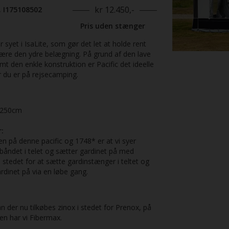
kr 12.450,-
. I175108502
Pris uden stænger
er syet i IsaLite, som gør det let at holde rent
være den ydre belægning. På grund af den lave
t den enkle konstruktion er Pacific det ideelle
r du er på rejsecamping.
250cm
:
en på denne pacific og 1748* er at vi syer
båndet i telet og sætter gardinet på med
 stedet for at sætte gardinstænger i teltet og
rdinet på via en løbe gang.
n der nu tilkøbes zinox i stedet for Prenox, på
len har vi Fibermax.