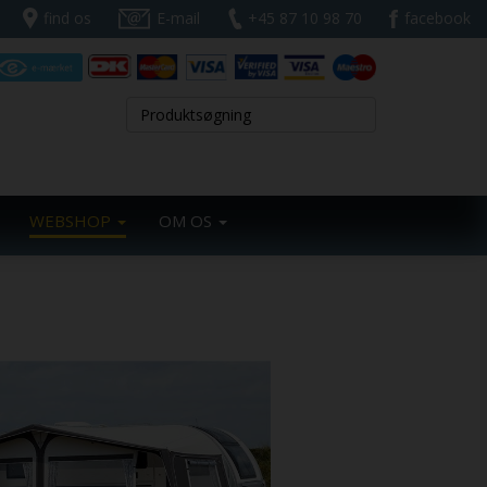
find os
E-mail
+45 87 10 98 70
facebook
WEBSHOP
OM OS