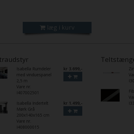
læg i kurv
traudstyr
Teltstæng
Isabella Rumdeler
kr 3.699,-
Zi
med vinduespanel
Va
2,5 m
I3
Vare nr.
Fi
I407002501
Va
Isabella Indertelt
kr 1.499,-
I3
Mørk Grå
200x140x165 cm
Vare nr.
I408000015