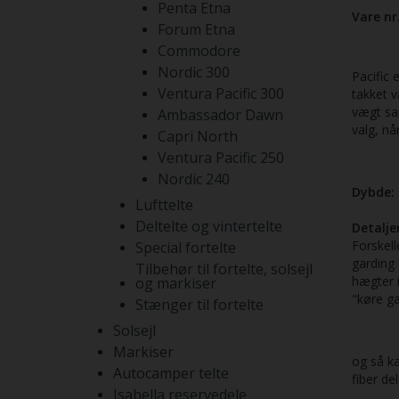
Penta Etna
Vare nr
Forum Etna
Commodore
Nordic 300
Pacific 
Ventura Pacific 300
takket 
vægt sam
Ambassador Dawn
valg, nå
Capri North
Ventura Pacific 250
Nordic 240
Dybde:
Lufttelte
Deltelte og vintertelte
Detaljer
Forskell
Special fortelte
garding 
Tilbehør til fortelte, solsejl
hægter i
og markiser
"køre ga
Stænger til fortelte
Solsejl
Markiser
og så ka
Autocamper telte
fiber de
Isabella reservedele