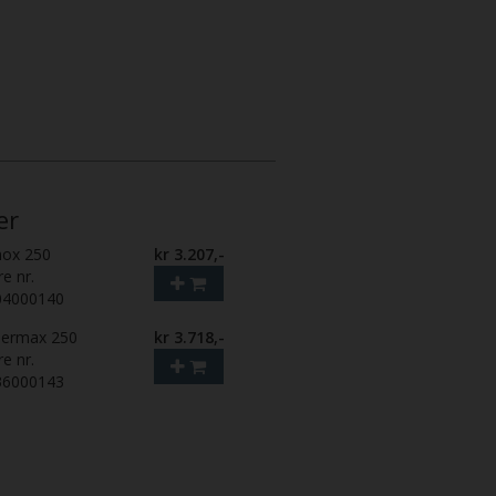
er
nox 250
kr 3.207,-
re nr.
04000140
bermax 250
kr 3.718,-
re nr.
36000143