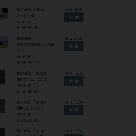
Isabella Annex
kr 6.239,-
Grey 250
Vare nr.
I403832509
Isabella
kr 2.572,-
Frontsolsejl Eclipse
G14
Vare nr.
I212020149
Isabella Tæppe
kr 1.123,-
North 2,5 x 5,0
Vare nr.
I700240500
Isabella Tæppe
kr 1.123,-
Flint 2,5 x 5,0
Vare nr.
I700250500
Isabella Tæppe
kr 1.123,-