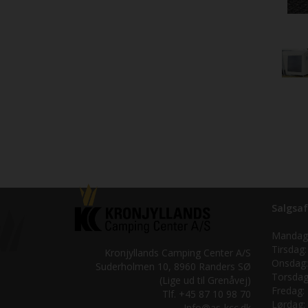
Salgsaf
Mandag
Tirsdag:
Kronjyllands Camping Center A/S
Onsdag:
Suderholmen 10, 8960 Randers SØ
Torsdag
(Lige ud til Grenåvej)
Fredag:
Tlf. +45 87 10 98 70
Lørdag:
Info@as-kcc.dk