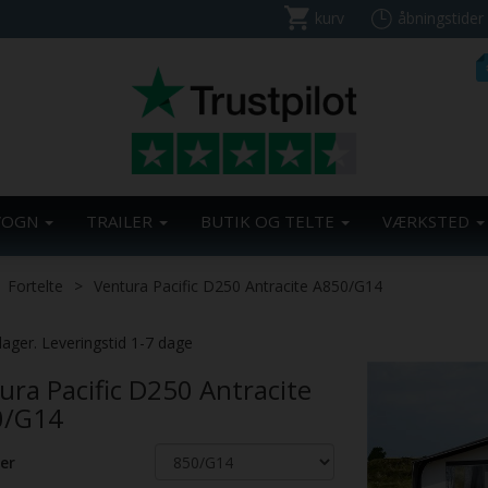
kurv
åbningstider
VOGN
TRAILER
BUTIK OG TELTE
VÆRKSTED
Fortelte
Ventura Pacific D250 Antracite A850/G14
lager. Leveringstid 1-7 dage
ura Pacific D250 Antracite
0/G14
er