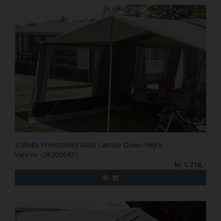
Isabella Frontsolsejl Atlas Læside Dawn Højre
Vare nr. I262000421
kr 1.718,-