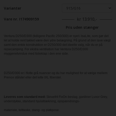
Varianter
kr 13.910,-
Vare nr. I174909159
Pris uden stænger
Ventura D250/D300 (tidligere Pacific 250/300) er syet i IsaLite, som gør det
let at holde rent takket være den ydre belægning. På grund af den lave vægt
samt den enkle konstruktion er D250/300 det ideelle valg, når du er på
rejsecamping. For ekstra ventilation har Ventura D250/D300
myggenetvindue med folieklap i den ene side.
D250/D300 er i flotte grå nuancer og du har mulighed for at vælge mellem
Prenox stålstel eller det lette IXL fiberstel.
Leveres som standard med:
Skruefrit FixOn beslag, gardiner Luxor Grey,
understykke, standard hjulafdækning, opspændnings-
materiale, telttaske, stang- og pløkpose.