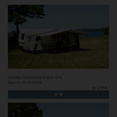
Isabella Frontsolsejl Eclipse G16
Vare nr. I212020169
kr 2.914,-