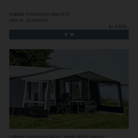
Isabella Frontsolsejl Atlas G16
Vare nr. I212600161
kr 3.513,-
Isabella Frontsolsejl Atlas Læside North Venstre