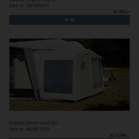
Vare nr. I261000416
kr 851,-
Isabella Annex Sand 250
Vare nr. I403812509
kr 5.040,-