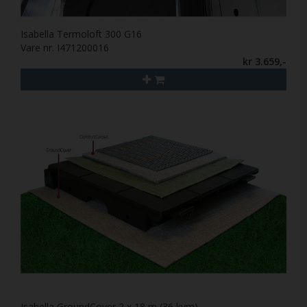
Isabella Termoloft 300 G16
Vare nr. I471200016
kr 3.659,-
Isabella GroundCover 2 x 18 m (36 kvm)