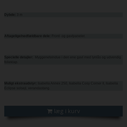
Dybde:
3 m
Aftagelige/nedfældbare
dele:
Front- og gavlpaneler.
Specielle detajler:
Myggenetvindue i den ene gavl med lynlås og udvendig
folieklap.
Muligt ekstraudstyr:
Isabella Annex 250, Isabella Cosy Corner II, Isabella
Eclipse solsejl, verandastang.
læg i kurv