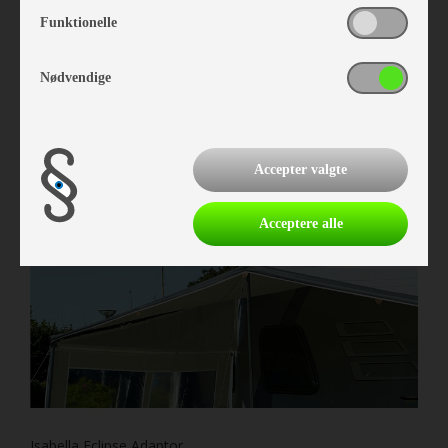
Funktionelle
Isabella Frontsolsejl Mini Eclipse G16
Vare nr. I212010168
Nødvendige
kr 4.759,-
Accepter valgte
Acceptere alle
Isabella Eclipse Adaptor