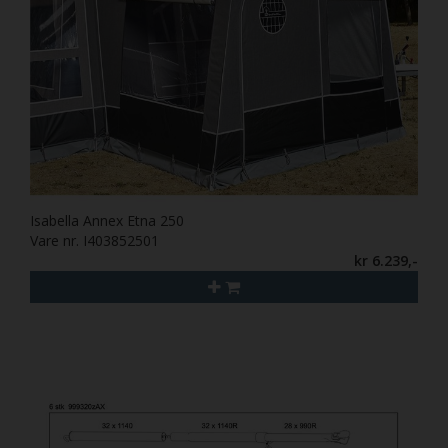
Isabella Annex Etna 250
Vare nr. I403852501
kr 6.239,-