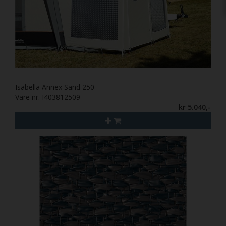
Isabella Annex Sand 250
Vare nr. I403812509
kr 5.040,-