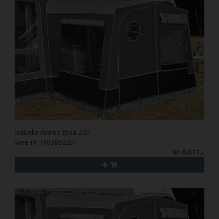
Isabella Annex Etna 220
Vare nr. I403852201
kr 6.011,-