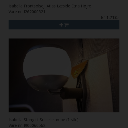
Isabella Frontsolsejl Atlas Læside Etna Højre
Vare nr. I262000521
kr 1.718,-
Isabella Stang til Solcellelampe (1 stk.)
Vare nr. I900060562