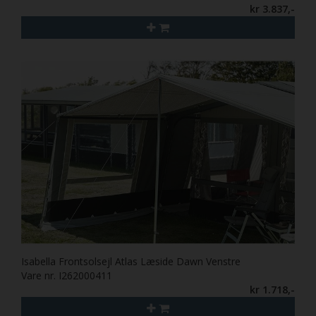
kr 3.837,-
Isabella Frontsolsejl Atlas Læside Dawn Venstre
Vare nr. I262000411
kr 1.718,-