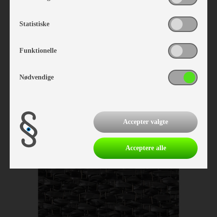
Statistiske
Isabella Tæppe Flint 3,0 x 6,0
Vare nr. I700251600
Funktionelle
kr 1.643,-
Nødvendige
Accepter valgte
Acceptere alle