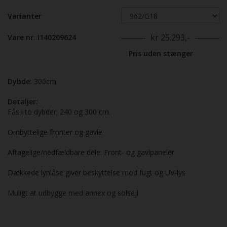
Varianter
kr 25.293,-
Vare nr. I140209624
Pris uden stænger
Dybde:
300cm
Detaljer:
Fås i to dybder; 240 og 300 cm.
Ombyttelige fronter og gavle
Aftagelige/nedfældbare dele: Front- og gavlpaneler
Dækkede lynlåse giver beskyttelse mod fugt og UV-lys
Muligt at udbygge med annex og solsejl