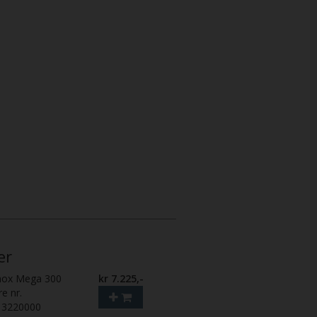
er
nox Mega 300
kr 7.225,-
re nr.
13220000