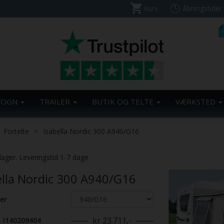
kurv
åbningstider
VOGN
TRAILER
BUTIK OG TELTE
VÆRKSTED
Fortelte
Isabella Nordic 300 A940/G16
Previous
lager. Leveringstid 1-7 dage
ella Nordic 300 A940/G16
er
kr 23.711,-
. I140209404