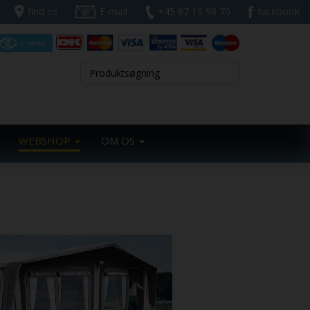
find os
E-mail
+45 87 10 98 70
facebook
WEBSHOP
OM OS
Next