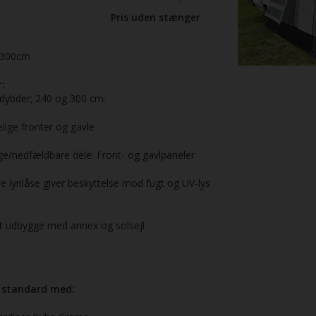
Pris uden stænger
300cm
:
 dybder; 240 og 300 cm.
ige fronter og gavle
ge/nedfældbare dele: Front- og gavlpaneler
 lynlåse giver beskyttelse mod fugt og UV-lys
at udbygge med annex og solsejl
 standard med: