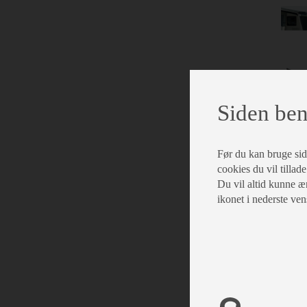
Siden ben
Før du kan bruge siden
cookies du vil tillade
Du vil altid kunne æn
ikonet i nederste ven