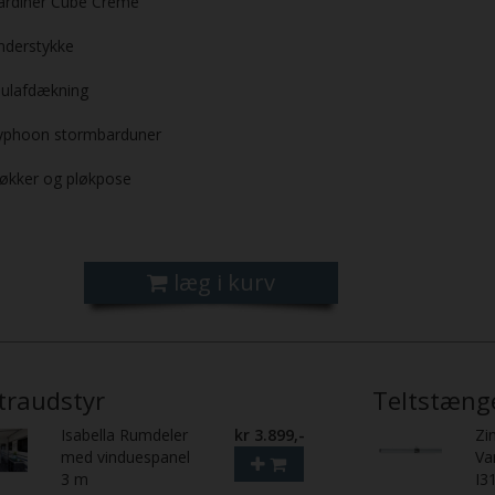
ardiner Cube Creme
nderstykke
julafdækning
yphoon stormbarduner
løkker og pløkpose
læg i kurv
traudstyr
Teltstæng
Isabella Rumdeler
kr 3.899,-
Zi
med vinduespanel
Va
3 m
I3