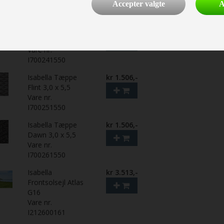
Vare nr.
Accepter valgte
A
I403812509
Isabella Tæppe
kr 1.506,-
North 3,0 x 5,5
Vare nr.
I700241550
Isabella Tæppe
kr 1.506,-
Flint 3,0 x 5,5
Vare nr.
I700251550
Isabella Tæppe
kr 1.506,-
Dawn 3,0 x 5,5
Vare nr.
I700261550
Isabella
kr 3.513,-
Frontsolsejl Atlas
G16
Vare nr.
I212600161