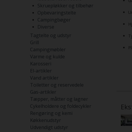
G
Skruepløkker og tilbehør
Opbevaringstelte
U
Campingbøger
H
Diverse
Tagtelte og udstyr
T
Grill
P
Campingmøbler
Varme og kulde
Karosseri
El-artikler
Vand artikler
Toiletter og reservedele
Gas-artikler
Tæpper, måtter og lagner
Eks
Cykelholdere og foldecykler
Rengøring og kemi
Køkkenudstyr
Udvendigt udstyr