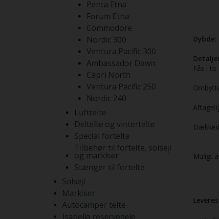
Penta Etna
Forum Etna
Commodore
Nordic 300
Dybde:
Ventura Pacific 300
Detaljer
Ambassador Dawn
Fås i to
Capri North
Ventura Pacific 250
Ombyttel
Nordic 240
Aftageli
Lufttelte
Deltelte og vintertelte
Dækkede
Special fortelte
Tilbehør til fortelte, solsejl
og markiser
Muligt 
Stænger til fortelte
Solsejl
Markiser
Leveres
Autocamper telte
Isabella reservedele