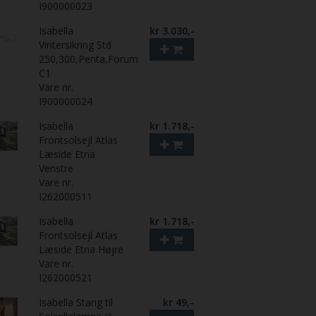
I900000023
Isabella
kr 3.030,-
Vintersikring Std
250,300,Penta,Forum
C1
Vare nr.
I900000024
Isabella
kr 1.718,-
Frontsolsejl Atlas
Læside Etna
Venstre
Vare nr.
I262000511
Isabella
kr 1.718,-
Frontsolsejl Atlas
Læside Etna Højre
Vare nr.
I262000521
Isabella Stang til
kr 49,-