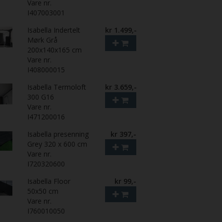
Vare nr.
I407003001
Isabella Indertelt
kr 1.499,-
Mørk Grå
200x140x165 cm
Vare nr.
I408000015
Isabella Termoloft
kr 3.659,-
300 G16
Vare nr.
I471200016
Isabella presenning
kr 397,-
Grey 320 x 600 cm
Vare nr.
I720320600
Isabella Floor
kr 99,-
50x50 cm
Vare nr.
I760010050