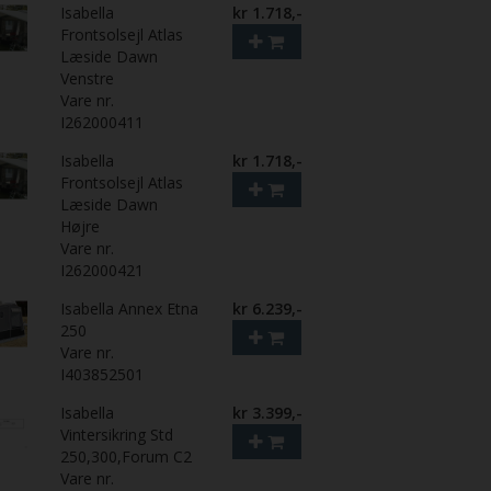
Isabella
kr 1.718,-
Frontsolsejl Atlas
Læside Dawn
Venstre
Vare nr.
I262000411
Isabella
kr 1.718,-
Frontsolsejl Atlas
Læside Dawn
Højre
Vare nr.
I262000421
Isabella Annex Etna
kr 6.239,-
250
Vare nr.
I403852501
Isabella
kr 3.399,-
Vintersikring Std
250,300,Forum C2
Vare nr.