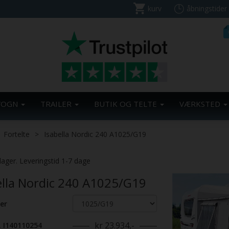
kurv
åbningstider
VOGN
TRAILER
BUTIK OG TELTE
VÆRKSTED
Fortelte
Isabella Nordic 240 A1025/G19
Previous
lager. Leveringstid 1-7 dage
ella Nordic 240 A1025/G19
er
kr 23.934,-
. I140110254