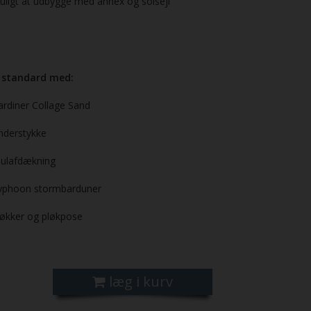
uligt at udbygge med annex og solsejl
 standard med:
ardiner Collage Sand
nderstykke
julafdækning
yphoon stormbarduner
løkker og pløkpose
læg i kurv