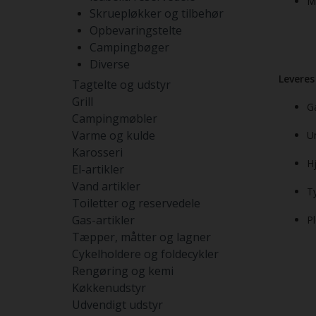
M
Skruepløkker og tilbehør
Opbevaringstelte
Campingbøger
Diverse
Leveres
Tagtelte og udstyr
Grill
G
Campingmøbler
Varme og kulde
U
Karosseri
H
El-artikler
Vand artikler
T
Toiletter og reservedele
Gas-artikler
P
Tæpper, måtter og lagner
Cykelholdere og foldecykler
Rengøring og kemi
Køkkenudstyr
Udvendigt udstyr