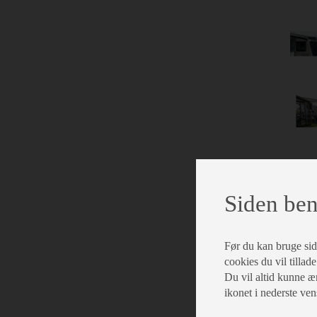
Siden ben
Før du kan bruge siden
cookies du vil tillade
Du vil altid kunne æn
ikonet i nederste ven