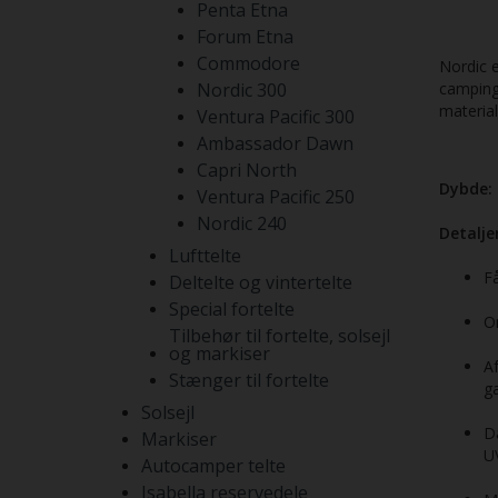
Penta Etna
Forum Etna
Commodore
Nordic er
Nordic 300
camping
material
Ventura Pacific 300
Ambassador Dawn
Capri North
Dybde:
Ventura Pacific 250
Nordic 240
Detaljer
Lufttelte
Få
Deltelte og vintertelte
Special fortelte
Om
Tilbehør til fortelte, solsejl
og markiser
Af
Stænger til fortelte
ga
Solsejl
D
Markiser
U
Autocamper telte
Isabella reservedele