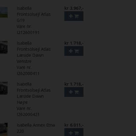
Isabella
kr 3.967,-
Frontsolsejl Atlas
G19
Vare nr.
I212600191
Isabella
kr 1.718,-
Frontsolsejl Atlas
Læside Dawn
Venstre
Vare nr.
I262000411
Isabella
kr 1.718,-
Frontsolsejl Atlas
Læside Dawn
Højre
Vare nr.
I262000421
Isabella Annex Etna
kr 6.011,-
220