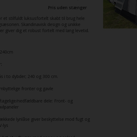
Pris uden stænger
 et stilfuldt luksusfortelt skabt til brug hele
sæsonen. Skandinavisk design og unikke
er giver dig et robust fortelt med lang levetid.
240cm
:
s i to dybder; 240 og 300 cm.
byttelige fronter og gavle
tagelige/nedfældbare dele: Front- og
vlpaneler
ækkede lynlåse giver beskyttelse mod fugt og
V-lys