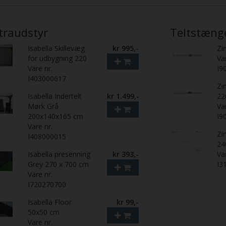
traudstyr
Teltstæng
Isabella Skillevæg
kr 995,-
Zi
for udbygning 220
Va
Vare nr.
I9
I403000617
Zi
Isabella Indertelt
kr 1.499,-
22
Mørk Grå
Va
200x140x165 cm
I9
Vare nr.
Zi
I408000015
24
Isabella presenning
kr 393,-
Va
Grey 270 x 700 cm
I3
Vare nr.
I720270700
Isabella Floor
kr 99,-
50x50 cm
Vare nr.