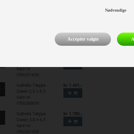
North 3,0 x 6,5
Nødvendige
Vare nr.
I700241650
Isabella Tæppe
kr 1.461,-
Flint 2,5 x 6,5
Accepter valgte
A
Vare nr.
I700250650
Isabella Tæppe
kr 1.780,-
Flint 3,0 x 6,5
Vare nr.
I700251650
Isabella Tæppe
kr 1.461,-
Dawn 2,5 x 6,5
Vare nr.
I700260650
Isabella Tæppe
kr 1.780,-
Dawn 3,0 x 6,5
Vare nr.
I700261650