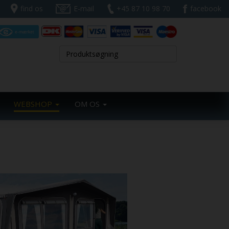
find os
E-mail
+45 87 10 98 70
facebook
WEBSHOP
OM OS
Next