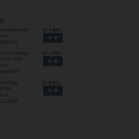
er
nox Mega Atlas
kr 4.869,-
re nr.
00000121
nox stel Annex
kr 1.700,-
0-250 2019
re nr.
00000079
nox Mega
kr 8.617,-
0/250
re nr.
12220004