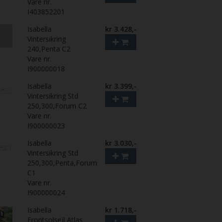
Vare nr.
I403852201
Isabella
kr 3.428,-
Vintersikring
240,Penta C2
Vare nr.
I900000018
Isabella
kr 3.399,-
Vintersikring Std
250,300,Forum C2
Vare nr.
I900000023
Isabella
kr 3.030,-
Vintersikring Std
250,300,Penta,Forum
C1
Vare nr.
I900000024
Isabella
kr 1.718,-
Frontsolsejl Atlas