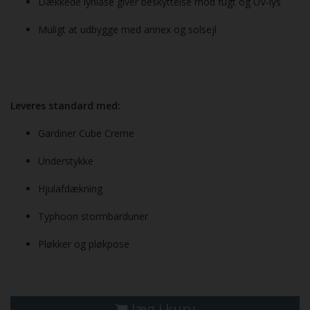
Dækkede lynlåse giver beskyttelse mod fugt og UV-lys
Muligt at udbygge med annex og solsejl
Leveres standard med:
Gardiner Cube Creme
Understykke
Hjulafdækning
Typhoon stormbarduner
Pløkker og pløkpose
læg i kurv