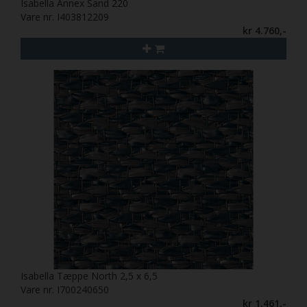
Isabella Annex Sand 220
Vare nr. I403812209
kr 4.760,-
Isabella Tæppe North 2,5 x 6,5
Vare nr. I700240650
kr 1.461,-