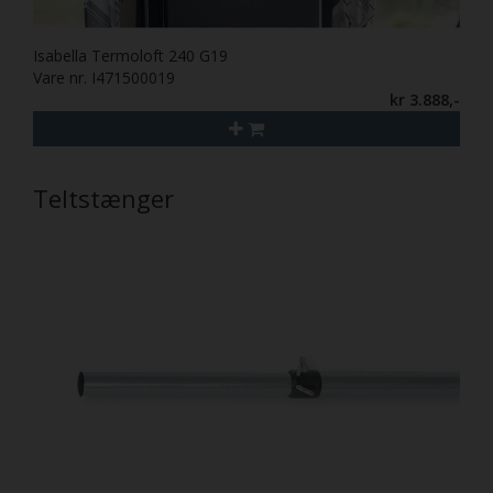
Isabella Termoloft 240 G19
Vare nr. I471500019
kr 3.888,-
Teltstænger