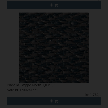
Isabella Tæppe North 3,0 x 6,5
Vare nr. I700241650
kr 1.780,-