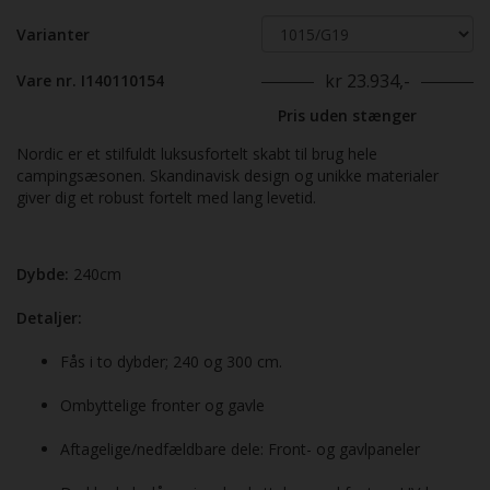
Varianter
kr 23.934,-
Vare nr. I140110154
Pris uden stænger
Nordic er et stilfuldt luksusfortelt skabt til brug hele
campingsæsonen. Skandinavisk design og unikke materialer
giver dig et robust fortelt med lang levetid.
Dybde:
240cm
Detaljer:
Fås i to dybder; 240 og 300 cm.
Ombyttelige fronter og gavle
Aftagelige/nedfældbare dele: Front- og gavlpaneler