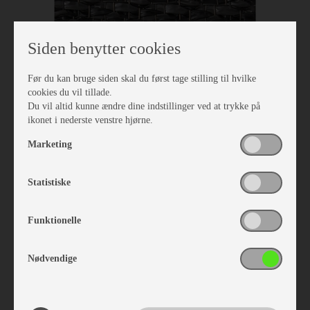
Siden benytter cookies
Før du kan bruge siden skal du først tage stilling til hvilke
cookies du vil tillade.
Isabella Tæppe Dawn 3,0 x 6,5
Du vil altid kunne ændre dine indstillinger ved at trykke på
Vare nr. I700261650
ikonet i nederste venstre hjørne.
kr 1.780,-
Marketing
Statistiske
Funktionelle
Nødvendige