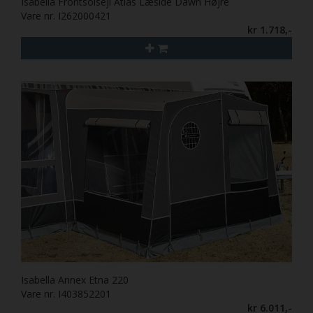
Isabella Frontsolsejl Atlas Læside Dawn Højre
Vare nr. I262000421
kr 1.718,-
Isabella Annex Etna 220
Vare nr. I403852201
kr 6.011,-