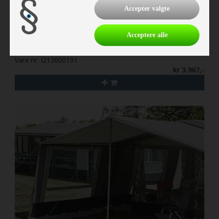
Accepter valgte
Acceptere alle
Isabella Frontsolsejl Atlas G19
Vare nr. I212600191
kr 3.967,-