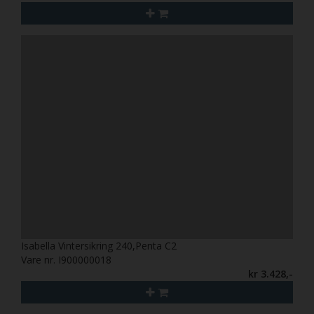
Isabella Vintersikring 240,Penta C2
Vare nr. I900000018
kr 3.428,-