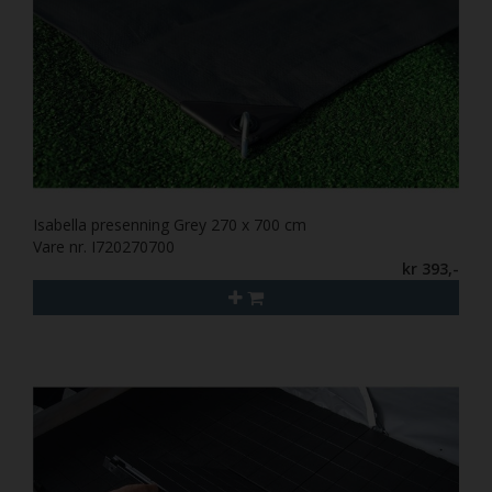
Isabella presenning Grey 270 x 700 cm
Vare nr. I720270700
kr 393,-