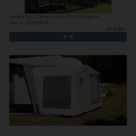
Isabella Cosy Corner II Akryl G19-21/Magnum
Vare nr. I212500619
kr 3.356,-