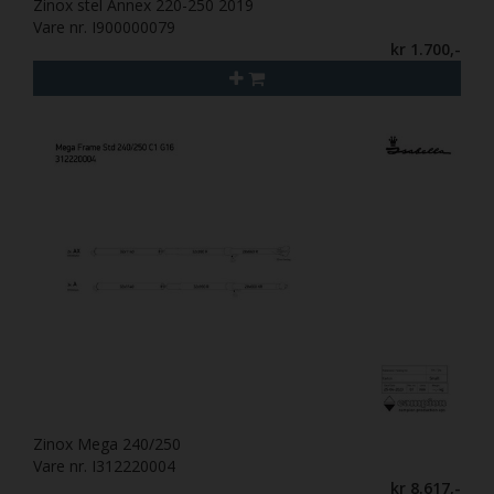
Zinox stel Annex 220-250 2019
Vare nr. I900000079
kr 1.700,-
Zinox Mega 240/250
Vare nr. I312220004
kr 8.617,-