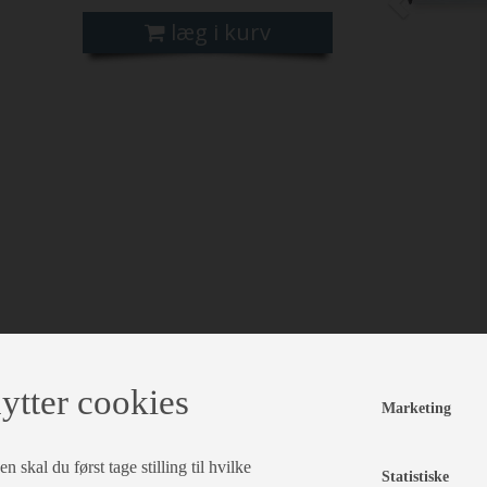
læg i kurv
ytter cookies
Marketing
 skal du først tage stilling til hvilke
Statistiske