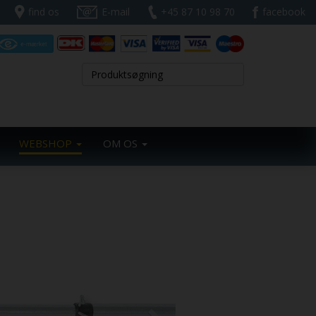
find os
E-mail
+45 87 10 98 70
facebook
WEBSHOP
OM OS
Next