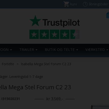
kurv
åbningstider
VOGN
TRAILER
BUTIK OG TELTE
VÆRKSTED
Fortelte
Isabella Mega Stel Forum C2 23
Previous
lager. Leveringstid 1-7 dage
ella Mega Stel Forum C2 23
kr 3.569,-
. I315020231