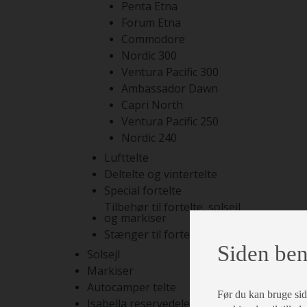
Penta Etna
Forum Etna
Commodore
Nordic 300
Ventura Pacific 300
Ambassador Dawn
Capri North
Ventura Pacific 250
Nordic 240
Lufttelte
Deltelte og vintertelte
Special fortelte
Tilbehør til fortelte, solsejl
og markiser
Stænger til fortelte
Siden ben
Solsejl
Markiser
Autocamper telte
Før du kan bruge siden
Isabella reservedele