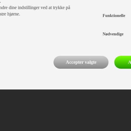
.
dre dine indstillinger ved at trykke på
stre hjørne.
Funktionelle
Nødvendige
Accepter valgte
A