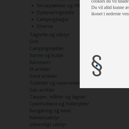
cookies du vil tillade
Skruepløkker og tilbehør
Du vil altid kunne æn
Opbevaringstelte
ikonet i nederste ven
Campingbøger
Diverse
Tagtelte og udstyr
Grill
Campingmøbler
Varme og kulde
Karosseri
El-artikler
Vand artikler
Toiletter og reservedele
Gas-artikler
Tæpper, måtter og lagner
Cykelholdere og foldecykler
Rengøring og kemi
Køkkenudstyr
Udvendigt udstyr