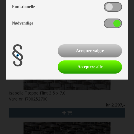
Funktionelle
Nødvendige
Accepter valgte
Acceptere alle
Isabella Tæppe Flint 3,5 x 7,0
Vare nr. I700252700
kr 2.297,-