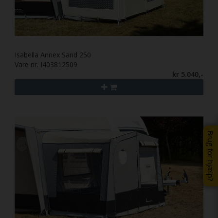
Isabella Annex Sand 250
Vare nr. I403812509
kr 5.040,-
Brug for hjælp?