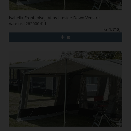
Isabella Frontsolsejl Atlas Læside Dawn Venstre
Vare nr. I262000411
kr 1.718,-