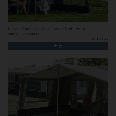
Isabella Frontsolsejl Atlas Læside North Højre
Vare nr. I262000321
kr 1.718,-