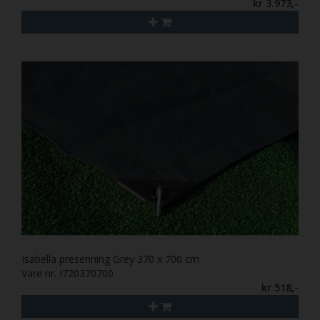
kr 3.973,-
Isabella presenning Grey 370 x 700 cm
Vare nr. I720370700
kr 518,-