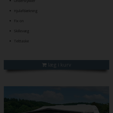
Understykker
Hjulafdækning
Fix on
Skillevæg
Telttaske
læg i kurv
Previous
Next