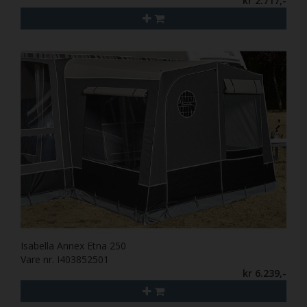
kr 2.717,-
Isabella Annex Etna 250
Vare nr. I403852501
kr 6.239,-