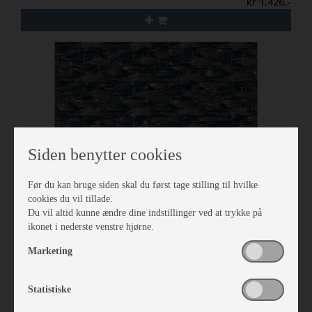
kr 1.426,-
Siden benytter cookies
Før du kan bruge siden skal du først tage stilling til hvilke
cookies du vil tillade.
Du vil altid kunne ændre dine indstillinger ved at trykke på
ikonet i nederste venstre hjørne.
Isabella Tæppe North 3,5 x 7,0
Marketing
Vare nr. I700242700
kr 2.297,-
Statistiske