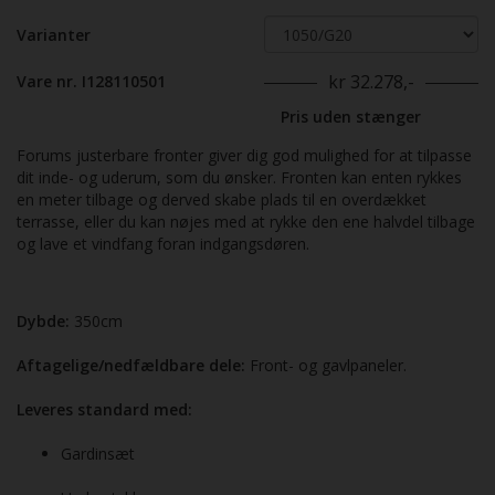
Varianter
kr 32.278,-
Vare nr. I128110501
Pris uden stænger
Forums justerbare fronter giver dig god mulighed for at tilpasse
dit inde- og uderum, som du ønsker. Fronten kan enten rykkes
en meter tilbage og derved skabe plads til en overdækket
terrasse, eller du kan nøjes med at rykke den ene halvdel tilbage
og lave et vindfang foran indgangsdøren.
Dybde:
350cm
Aftagelige/nedfældbare dele:
Front- og gavlpaneler.
Leveres standard med:
Gardinsæt