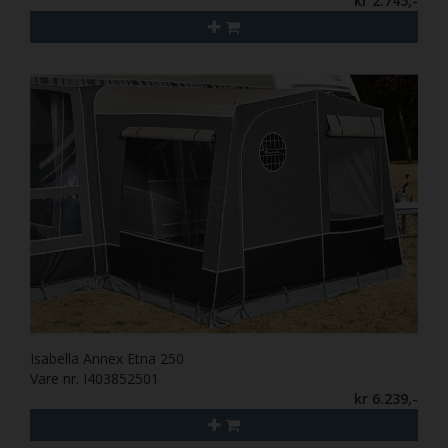
kr 2.745,-
Isabella Annex Etna 250
Vare nr. I403852501
kr 6.239,-