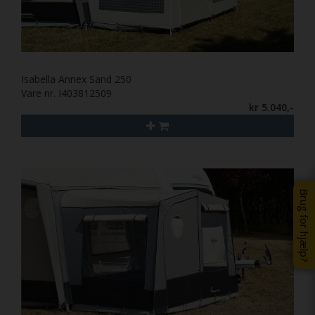
Isabella Annex Sand 250
Vare nr. I403812509
kr 5.040,-
Brug for hjælp?