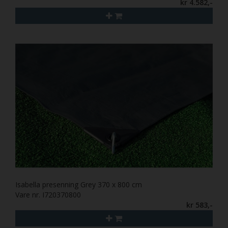
kr 4.582,-
Isabella presenning Grey 370 x 800 cm
Vare nr. I720370800
kr 583,-