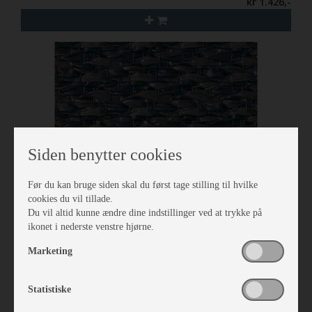
kr 1.426,-
Siden benytter cookies
Før du kan bruge siden skal du først tage stilling til hvilke
cookies du vil tillade.
Du vil altid kunne ændre dine indstillinger ved at trykke på
ikonet i nederste venstre hjørne.
Isabella Tæppe North 3,5 x 8,0
Marketing
Vare nr. I700242800
kr 2.626,-
Statistiske