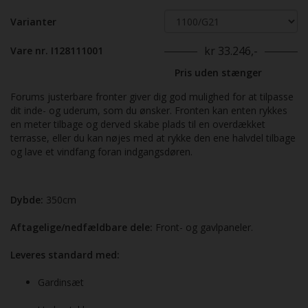
Varianter
kr 33.246,-
Vare nr. I128111001
Pris uden stænger
Forums justerbare fronter giver dig god mulighed for at tilpasse
dit inde- og uderum, som du ønsker. Fronten kan enten rykkes
en meter tilbage og derved skabe plads til en overdækket
terrasse, eller du kan nøjes med at rykke den ene halvdel tilbage
og lave et vindfang foran indgangsdøren.
Dybde:
350cm
Aftagelige/nedfældbare dele:
Front- og gavlpaneler.
Leveres standard med:
Gardinsæt