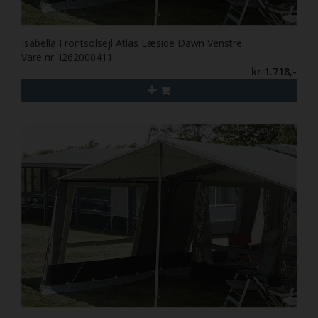
Isabella Frontsolsejl Atlas Læside Dawn Venstre
Vare nr. I262000411
kr 1.718,-