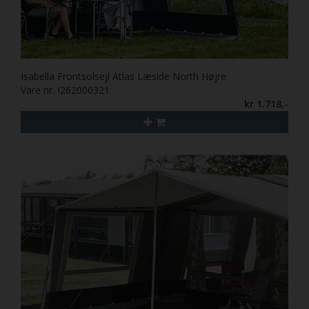
Isabella Frontsolsejl Atlas Læside North Højre
Vare nr. I262000321
kr 1.718,-