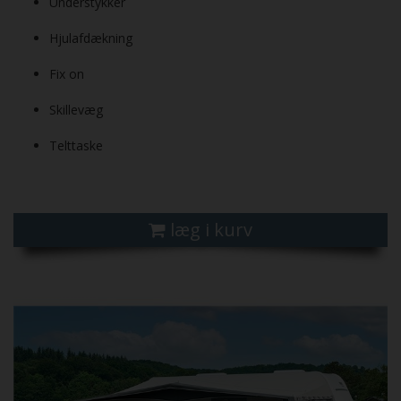
Understykker
Hjulafdækning
Fix on
Skillevæg
Telttaske
læg i kurv
Previous
Next