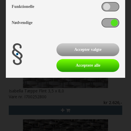
Funktionelle
Nødvendige
Accepter valgte
Acceptere alle
Isabella Tæppe Flint 3,5 x 8,0
Vare nr. I700252800
kr 2.626,-