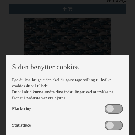
kr 1.426,-
Siden benytter cookies
Før du kan bruge siden skal du først tage stilling til hvilke
cookies du vil tillade.
Du vil altid kunne ændre dine indstillinger ved at trykke på
ikonet i nederste venstre hjørne.
Isabella Tæppe North 3,5 x 6,5
Marketing
Vare nr. I700242650
kr 2.134,-
Statistiske