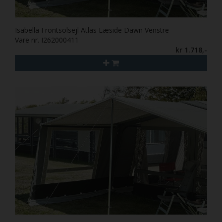
Isabella Frontsolsejl Atlas Læside Dawn Venstre
Vare nr. I262000411
kr 1.718,-