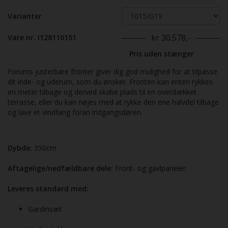
Varianter
kr 30.578,-
Vare nr. I128110151
Pris uden stænger
Forums justerbare fronter giver dig god mulighed for at tilpasse
dit inde- og uderum, som du ønsker. Fronten kan enten rykkes
en meter tilbage og derved skabe plads til en overdækket
terrasse, eller du kan nøjes med at rykke den ene halvdel tilbage
og lave et vindfang foran indgangsdøren.
Dybde:
350cm
Aftagelige/nedfældbare dele:
Front- og gavlpaneler.
Leveres standard med:
Gardinsæt