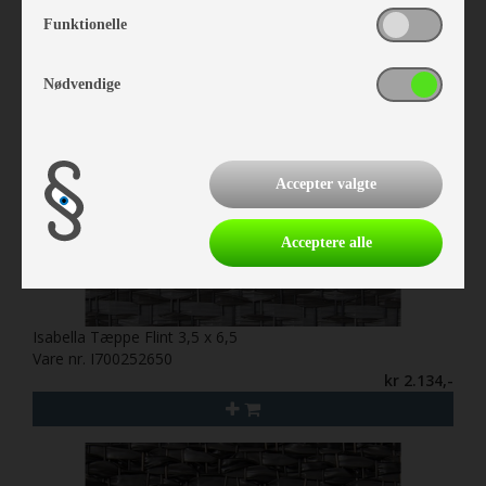
Funktionelle
Nødvendige
Accepter valgte
Acceptere alle
Isabella Tæppe Flint 3,5 x 6,5
Vare nr. I700252650
kr 2.134,-