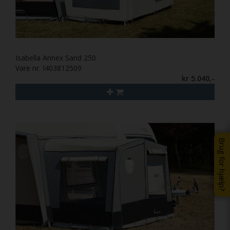
Isabella Annex Sand 250
Vare nr. I403812509
kr 5.040,-
Brug for hjælp?