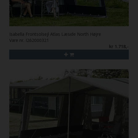
Isabella Frontsolsejl Atlas Læside North Højre
Vare nr. I262000321
kr 1.718,-