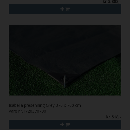
kr 3.888,-
Isabella presenning Grey 370 x 700 cm
Vare nr. I720370700
kr 518,-