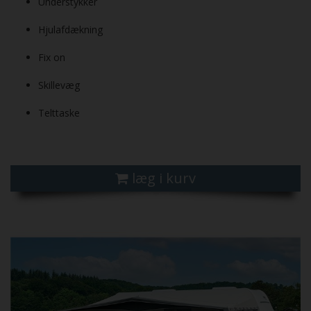
Understykker
Hjulafdækning
Fix on
Skillevæg
Telttaske
læg i kurv
Previous
Next