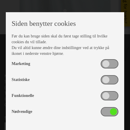
Brug for hjælp?
Siden benytter cookies
Før du kan bruge siden skal du først tage stilling til hvilke
cookies du vil tillade.
Du vil altid kunne ændre dine indstillinger ved at trykke på
ikonet i nederste venstre hjørne.
Marketing
Kronjyllands Camping Center A/S
Statistiske
Suderholmen 10, 8960 Randers SØ
(Lige ud til Grenåvej)
Tlf. +45 87 10 98 70
Funktionelle
Info@as-kcc.dk
CVR: 33 38 77 33
Nødvendige
Samtykke til nyhedsbrev