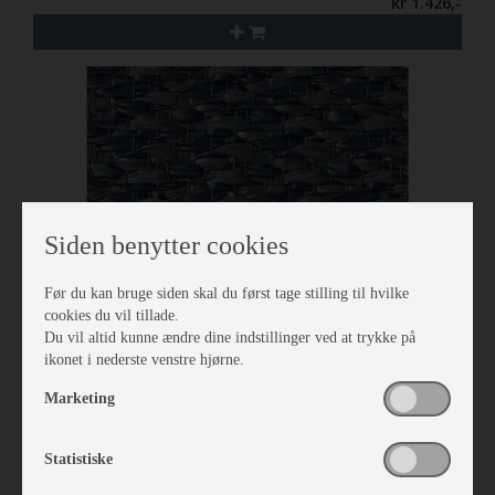
kr 1.426,-
Siden benytter cookies
Før du kan bruge siden skal du først tage stilling til hvilke
cookies du vil tillade.
Du vil altid kunne ændre dine indstillinger ved at trykke på
ikonet i nederste venstre hjørne.
Isabella Tæppe North 3,5 x 7,0
Marketing
Vare nr. I700242700
kr 2.297,-
Statistiske