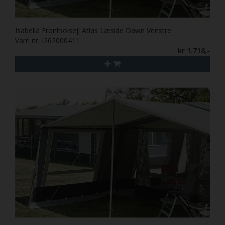
Isabella Frontsolsejl Atlas Læside Dawn Venstre
Vare nr. I262000411
kr 1.718,-