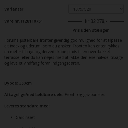
Varianter
kr 32.278,-
Vare nr. I128110751
Pris uden stænger
Forums justerbare fronter giver dig god mulighed for at tilpasse
dit inde- og uderum, som du ønsker. Fronten kan enten rykkes
en meter tilbage og derved skabe plads til en overdækket
terrasse, eller du kan nøjes med at rykke den ene halvdel tilbage
og lave et vindfang foran indgangsdøren.
Dybde:
350cm
Aftagelige/nedfældbare dele:
Front- og gavlpaneler.
Leveres standard med:
Gardinsæt