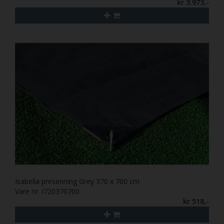
kr 3.973,-
Isabella presenning Grey 370 x 700 cm
Vare nr. I720370700
kr 518,-