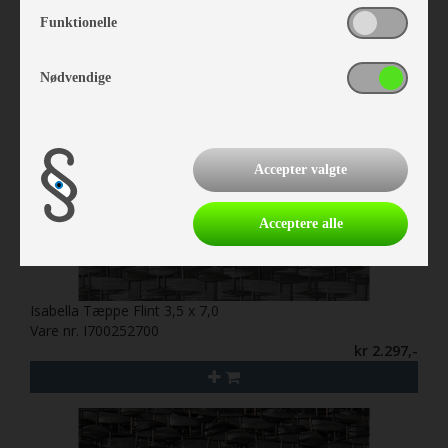
Funktionelle
Nødvendige
Accepter valgte
Acceptere alle
Isabella Tæppe Flint 3,5 x 7,0
Vare nr. I700252700
kr 2.297,-