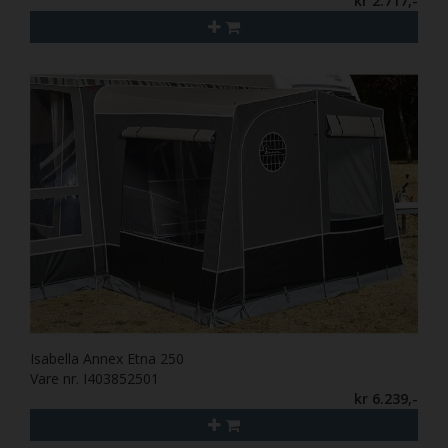
kr 2.717,-
Isabella Annex Etna 250
Vare nr. I403852501
kr 6.239,-