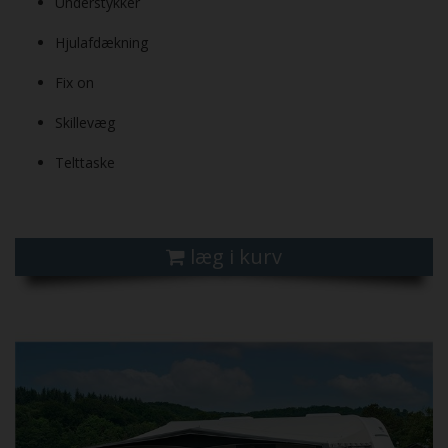
Understykker
Hjulafdækning
Fix on
Skillevæg
Telttaske
læg i kurv
Previous
Next