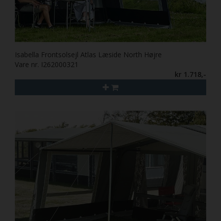
Isabella Frontsolsejl Atlas Læside North Højre
Vare nr. I262000321
kr 1.718,-