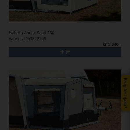
Isabella Annex Sand 250
Vare nr. I403812509
kr 5.040,-
Brug for hjælp?