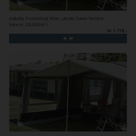
Isabella Frontsolsejl Atlas Læside Dawn Venstre
Vare nr. I262000411
kr 1.718,-