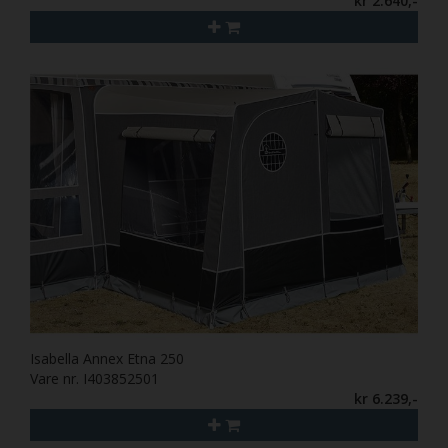
kr 2.640,-
Isabella Annex Etna 250
Vare nr. I403852501
kr 6.239,-