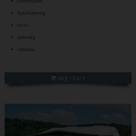
Understykker
Hjulafdækning
Fix on
Skillevæg
Telttaske
læg i kurv
Previous
Next