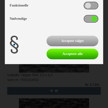
Funktionelle
Nødvendige
Accepter valgte
Acceptere alle
Isabella Tæppe Flint 3,5 x 6,5
Vare nr. I700252650
kr 2.134,-