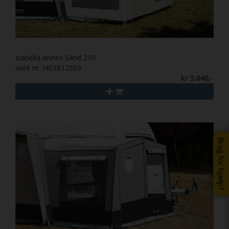
Isabella Annex Sand 250
Vare nr. I403812509
kr 5.040,-
Brug for hjælp?