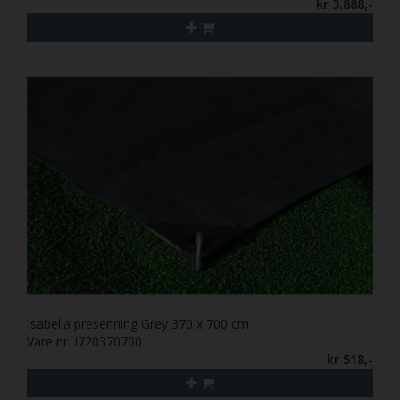
kr 3.888,-
Isabella presenning Grey 370 x 700 cm
Vare nr. I720370700
kr 518,-