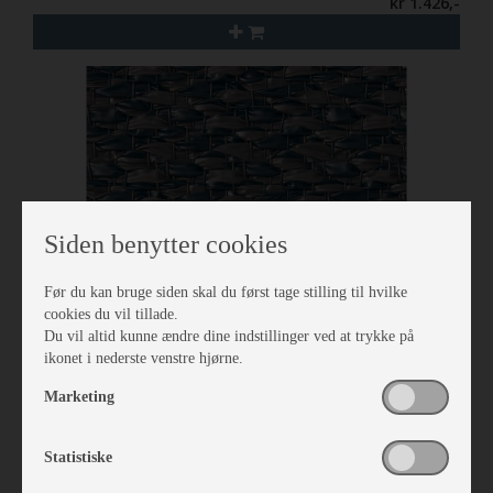
kr 1.426,-
Siden benytter cookies
Før du kan bruge siden skal du først tage stilling til hvilke
cookies du vil tillade.
Du vil altid kunne ændre dine indstillinger ved at trykke på
ikonet i nederste venstre hjørne.
Isabella Tæppe North 3,5 x 6,5
Marketing
Vare nr. I700242650
kr 2.134,-
Statistiske