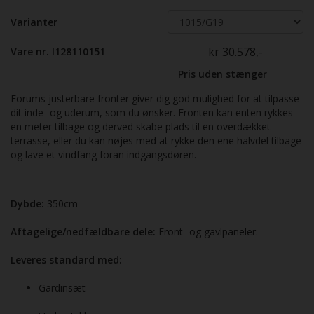
Varianter
kr 30.578,-
Vare nr. I128110151
Pris uden stænger
Forums justerbare fronter giver dig god mulighed for at tilpasse
dit inde- og uderum, som du ønsker. Fronten kan enten rykkes
en meter tilbage og derved skabe plads til en overdækket
terrasse, eller du kan nøjes med at rykke den ene halvdel tilbage
og lave et vindfang foran indgangsdøren.
Dybde:
350cm
Aftagelige/nedfældbare dele:
Front- og gavlpaneler.
Leveres standard med:
Gardinsæt