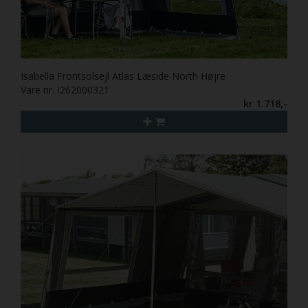
Isabella Frontsolsejl Atlas Læside North Højre
Vare nr. I262000321
kr 1.718,-