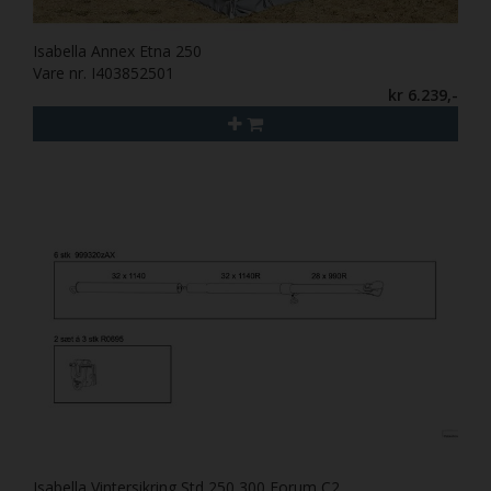
Isabella Annex Etna 250
Vare nr. I403852501
kr 6.239,-
Isabella Vintersikring Std 250,300,Forum C2