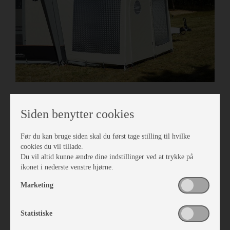
Isabella Annex Sand 250
Siden benytter cookies
Vare nr. I403812509
kr 5.040,-
Før du kan bruge siden skal du først tage stilling til hvilke
cookies du vil tillade.
Du vil altid kunne ændre dine indstillinger ved at trykke på
ikonet i nederste venstre hjørne.
Marketing
Statistiske