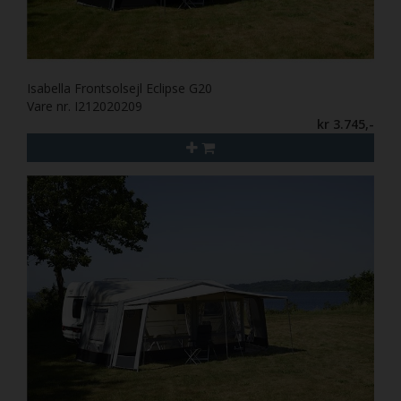
Isabella Frontsolsejl Eclipse G20
Vare nr. I212020209
kr 3.745,-