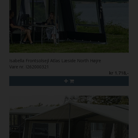
Isabella Frontsolsejl Atlas Læside North Højre
Vare nr. I262000321
kr 1.718,-