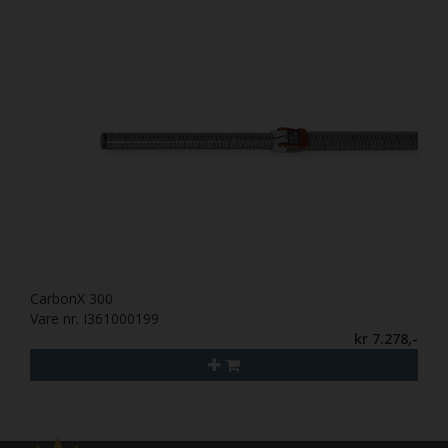
CarbonX 300
Vare nr. I361000199
kr 7.278,-