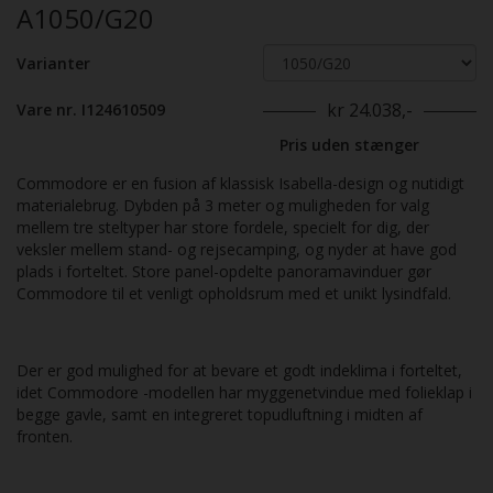
A1050/G20
Varianter
kr 24.038,-
Vare nr. I124610509
Pris uden stænger
Commodore er en fusion af klassisk Isabella-design og nutidigt
materialebrug. Dybden på 3 meter og muligheden for valg
mellem tre steltyper har store fordele, specielt for dig, der
veksler mellem stand- og rejsecamping, og nyder at have god
plads i forteltet. Store panel-opdelte panoramavinduer gør
Commodore til et venligt opholdsrum med et unikt lysindfald.
Der er god mulighed for at bevare et godt indeklima i forteltet,
idet Commodore -modellen har myggenetvindue med folieklap i
begge gavle, samt en integreret topudluftning i midten af
fronten.