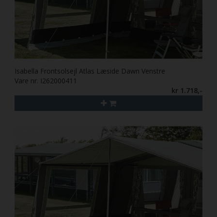
Isabella Frontsolsejl Atlas Læside Dawn Venstre
Vare nr. I262000411
kr 1.718,-