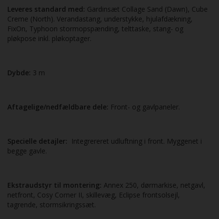
Leveres standard med:
Gardinsæt Collage Sand (Dawn), Cube
Creme (North). Verandastang, understykke, hjulafdækning,
FixOn, Typhoon stormopspænding, telttaske, stang- og
pløkpose inkl. pløkoptager.
Dybde:
3 m
Aftagelige/nedfældbare
dele:
Front- og gavlpaneler.
Specielle detajler:
Integrereret udluftning i front. Myggenet i
begge gavle.
Ekstraudstyr til montering:
Annex 250, dørmarkise, netgavl,
netfront, Cosy Corner II, skille­væg, Eclipse frontsolsejl,
tagrende, stormsikringssæt.