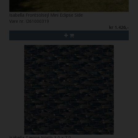
Isabella Frontsolsejl Mini Eclipse Side
Vare nr. I261000319
kr 1.426,-
Isabella Tæppe North 3,0 x 7,0