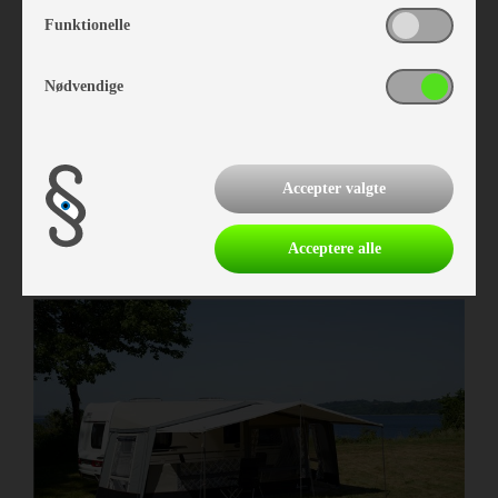
Funktionelle
Nødvendige
Isabella Annex Grey 250
Vare nr. I403832509
Accepter valgte
kr 6.239,-
Acceptere alle