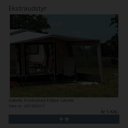
Ekstraudstyr
Isabella Frontsolsejl Eclipse Læside
Vare nr. I261000311
kr 1.426,-