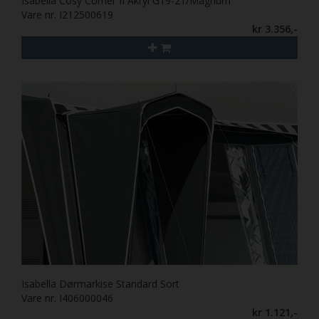
Isabella Cosy Corner II Akryl G19-21/Magnum
Vare nr. I212500619
kr 3.356,-
Isabella Dørmarkise Standard Sort
Vare nr. I406000046
kr 1.121,-