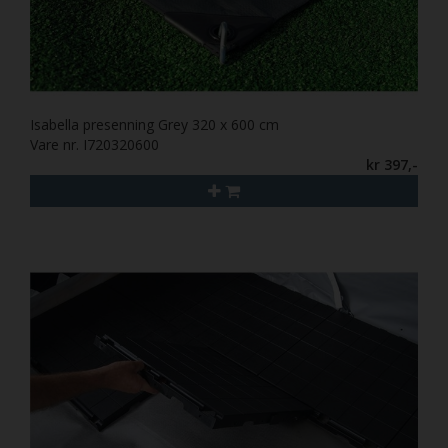
Isabella presenning Grey 320 x 600 cm
Vare nr. I720320600
kr 397,-