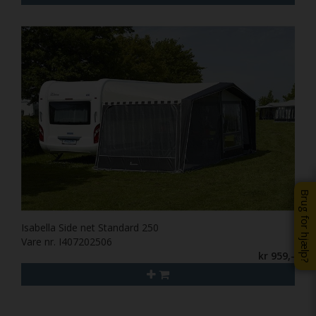
Brug for hjælp?
Isabella Side net Standard 250
Vare nr. I407202506
kr 959,-