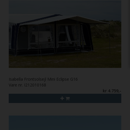
Isabella Frontsolsejl Mini Eclipse G16
Vare nr. I212010168
kr 4.759,-