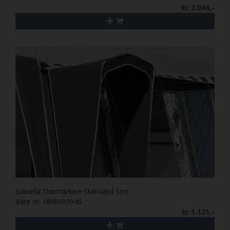
kr 3.048,-
Isabella Dørmarkise Standard Sort
Vare nr. I406000046
kr 1.121,-