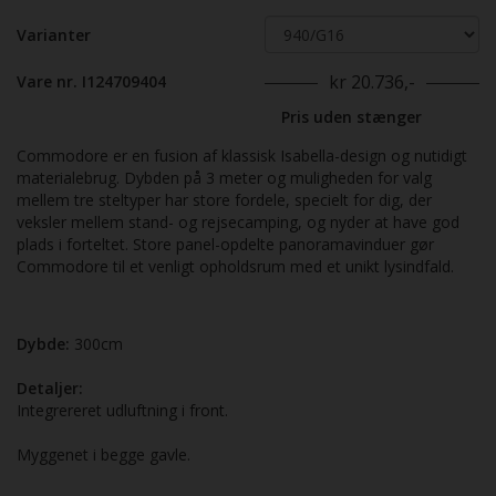
Varianter
kr 20.736,-
Vare nr. I124709404
Pris uden stænger
Commodore er en fusion af klassisk Isabella-design og nutidigt
materialebrug. Dybden på 3 meter og muligheden for valg
mellem tre steltyper har store fordele, specielt for dig, der
veksler mellem stand- og rejsecamping, og nyder at have god
plads i forteltet. Store panel-opdelte panoramavinduer gør
Commodore til et venligt opholdsrum med et unikt lysindfald.
Dybde:
300cm
Detaljer:
Integrereret udluftning i front.
Myggenet i begge gavle.