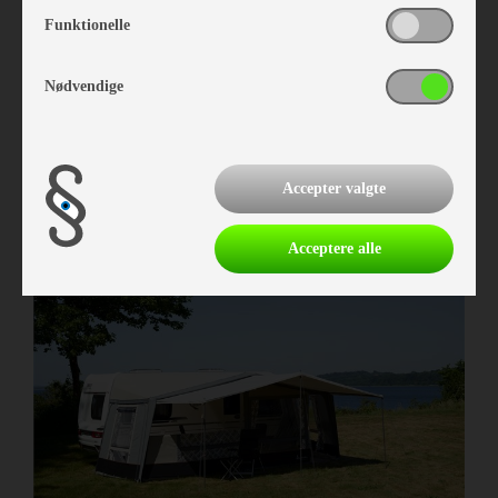
Funktionelle
Nødvendige
Isabella Annex North 250
Vare nr. I403822509
kr 6.239,-
Accepter valgte
Acceptere alle