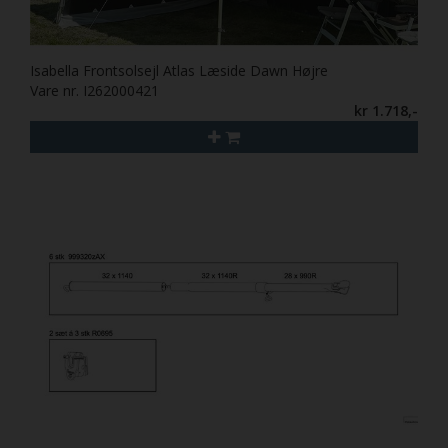
Isabella Frontsolsejl Atlas Læside Dawn Højre
Vare nr. I262000421
kr 1.718,-