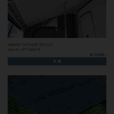
Isabella Termoloft 300 G16
Vare nr. I471200016
kr 3.659,-