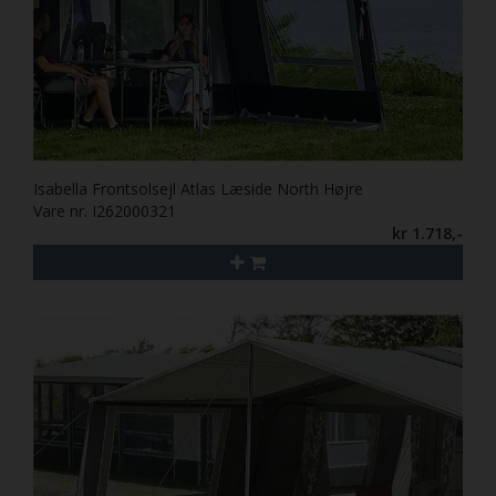
Isabella Frontsolsejl Atlas Læside North Højre
Vare nr. I262000321
kr 1.718,-