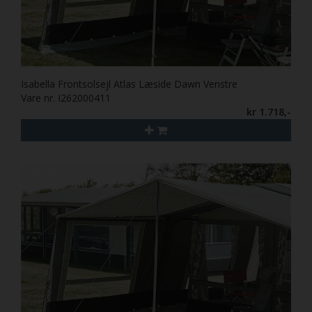
Isabella Frontsolsejl Atlas Læside Dawn Venstre
Vare nr. I262000411
kr 1.718,-