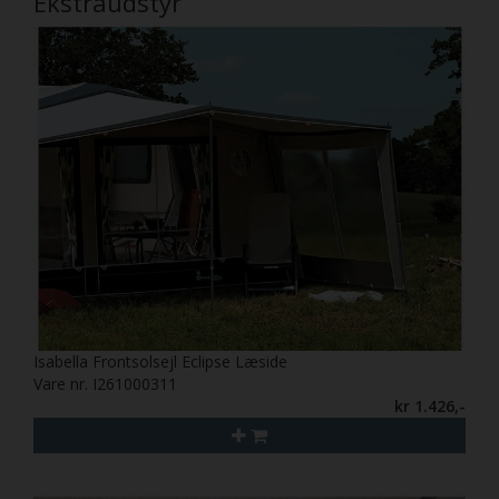
Ekstraudstyr
Isabella Frontsolsejl Eclipse Læside
Vare nr. I261000311
kr 1.426,-