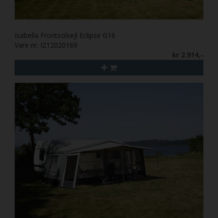
Isabella Frontsolsejl Eclipse G16
Vare nr. I212020169
kr 2.914,-