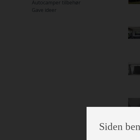
Autocamper tilbehør
Gave ideer
Siden ben