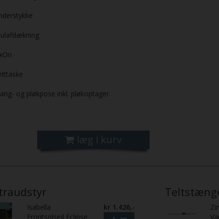
nderstykke
julafdækning
ixOn
lttaske
ang- og pløkpose inkl. pløkoptager.
læg i kurv
traudstyr
Teltstæng
Isabella
kr 1.426,-
Zi
Frontsolsejl Eclipse
Va