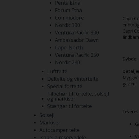
Penta Etna
Forum Etna
Commodore
Capri Co
Nordic 300
er hurti
Capri Co
Ventura Pacific 300
åndbarh
Ambassador Dawn
Capri North
Ventura Pacific 250
Dybde:
Nordic 240
Lufttelte
Detaljer
Myggenet
Deltelte og vintertelte
gavlen.
Special fortelte
Tilbehør til fortelte, solsejl
og markiser
Stænger til fortelte
Leveres
Solsejl
Markiser
G
Autocamper telte
V
Isabella reservedele