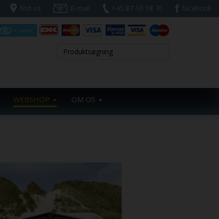
find os
E-mail
+45 87 10 98 70
facebook
WEBSHOP
OM OS