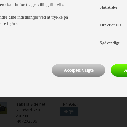
Vare nr.
 skal du først tage stilling til hvilke
I720270500
Statistiske
.
dre dine indstillinger ved at trykke på
Isabella Floor
kr 99,-
50x50 cm
stre hjørne.
Funktionelle
Vare nr.
I760010050
Nødvendige
Isabella Tagrende
kr 778,-
alu 3,00 m, sæt
Vare nr.
I900000005
Accepter valgte
A
Isabella
kr 1.121,-
Dørmarkise
Standard Sort
Vare nr.
I406000046
Isabella Side net
kr 959,-
Standard 250
Vare nr.
I407202506