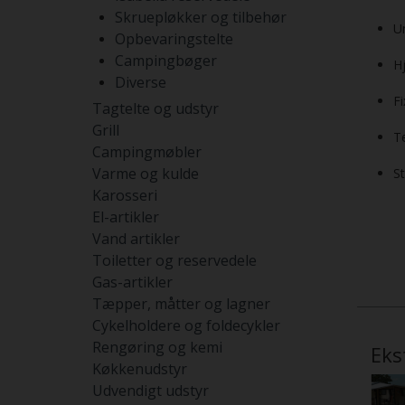
Skruepløkker og tilbehør
U
Opbevaringstelte
Campingbøger
H
Diverse
F
Tagtelte og udstyr
Grill
Te
Campingmøbler
Varme og kulde
St
Karosseri
El-artikler
Vand artikler
Toiletter og reservedele
Gas-artikler
Tæpper, måtter og lagner
Cykelholdere og foldecykler
Rengøring og kemi
Eks
Køkkenudstyr
Udvendigt udstyr