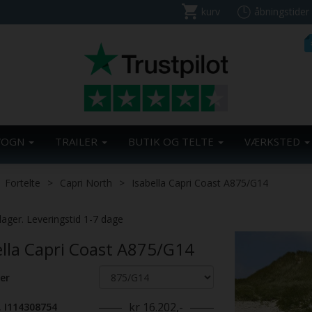
kurv
åbningstider
VOGN
TRAILER
BUTIK OG TELTE
VÆRKSTED
Fortelte
Capri North
Isabella Capri Coast A875/G14
lager. Leveringstid 1-7 dage
ella Capri Coast A875/G14
er
kr 16.202,-
. I114308754