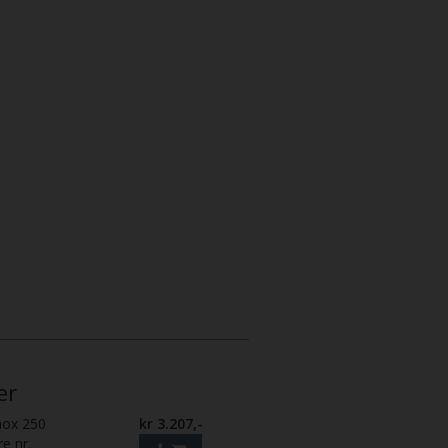
er
nox 250
kr 3.207,-
re nr.