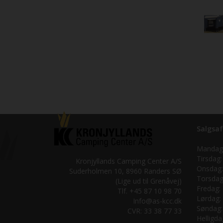
Salgsaf
Mandag
Tirsdag:
Kronjyllands Camping Center A/S
Onsdag:
Suderholmen 10, 8960 Randers SØ
Torsdag
(Lige ud til Grenåvej)
Fredag:
Tlf. +45 87 10 98 70
Lørdag:
Info@as-kcc.dk
Søndag:
CVR: 33 38 77 33
Helligda