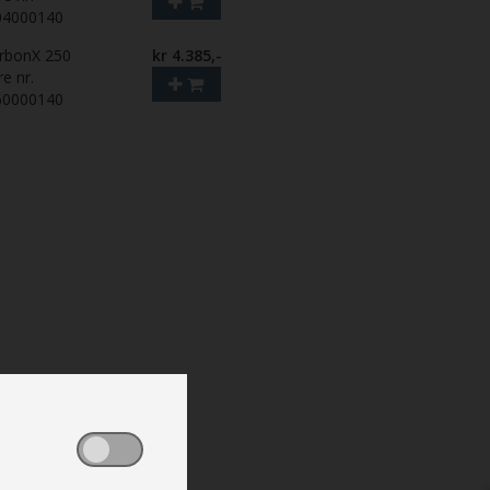
04000140
rbonX 250
kr 4.385,-
re nr.
60000140