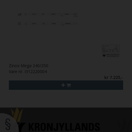
Zinox Mega 240/250
Vare nr. I312220004
kr 7.225,-