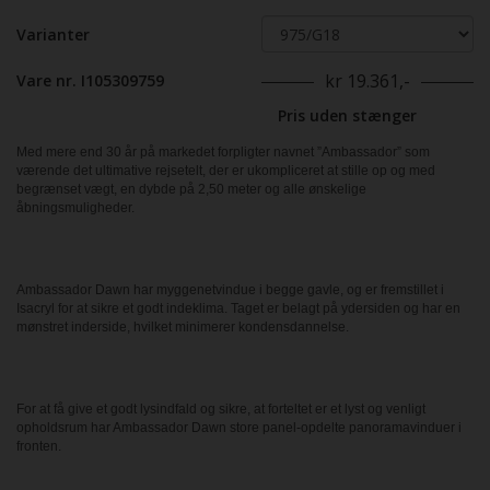
Varianter
kr 19.361,-
Vare nr. I105309759
Pris uden stænger
Med mere end 30 år på markedet forpligter navnet ”Ambassador” som
værende det ultimative rejsetelt, der er ukompliceret at stille op og med
begrænset vægt, en dybde på 2,50 meter og alle ønskelige
åbningsmuligheder.
Ambassador Dawn har myggenetvindue i begge gavle, og er fremstillet i
Isacryl for at sikre et godt indeklima. Taget er belagt på ydersiden og har en
mønstret inderside, hvilket minimerer kondens­dannelse.
For at få give et godt lysindfald og sikre, at forteltet er et lyst og venligt
opholdsrum har ­Ambassador Dawn store panel-opdelte panoramavinduer i
fronten.