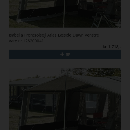
Isabella Frontsolsejl Atlas Læside Dawn Venstre
Vare nr. I262000411
kr 1.718,-