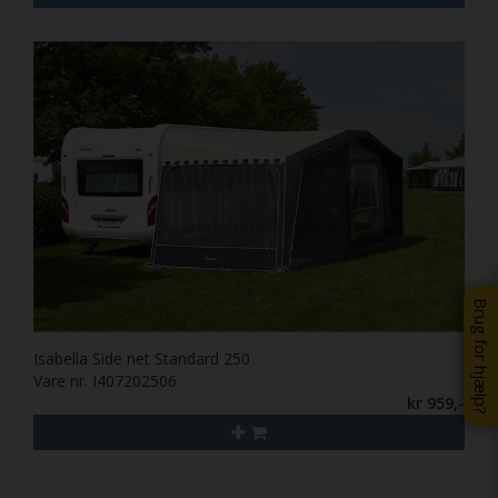
Brug for hjælp?
Isabella Side net Standard 250
Vare nr. I407202506
kr 959,-