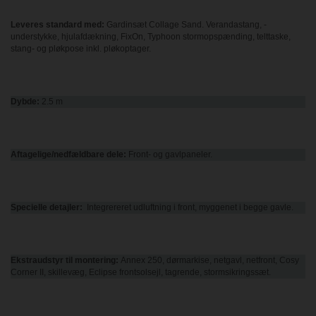
Leveres standard med:
Gardinsæt Collage Sand. Verandastang, ­
understykke, hjulafdækning, FixOn, Typhoon stormopspænding, telttaske,
stang- og pløkpose inkl. pløkoptager.
Dybde:
2.5 m
Aftagelige/nedfældbare
dele:
Front- og gavlpaneler.
Specielle detajler:
Integrereret udluftning i front, myggenet i begge gavle.
Ekstraudstyr til montering:
Annex 250, dørmarkise, netgavl, netfront, Cosy
Corner II, skille­væg, Eclipse frontsolsejl, tagrende, stormsikringssæt.