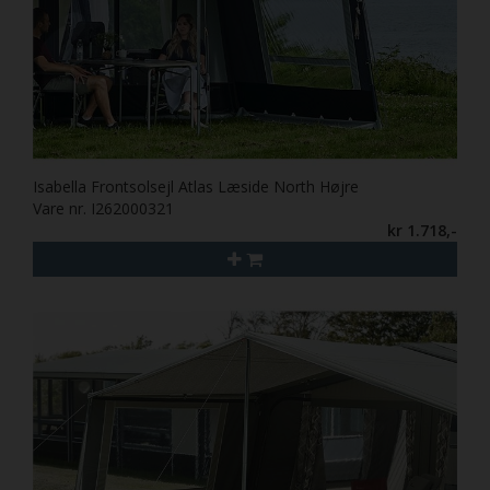
Isabella Frontsolsejl Atlas Læside North Højre
Vare nr. I262000321
kr 1.718,-