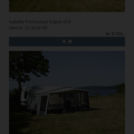
Isabella Frontsolsejl Eclipse G18
Vare nr. I212020189
kr 3.153,-