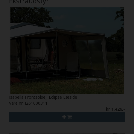
Ekstraudstyr
Isabella Frontsolsejl Eclipse Læside
Vare nr. I261000311
kr 1.426,-