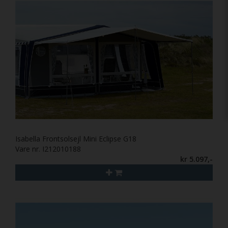
Isabella Frontsolsejl Mini Eclipse G18
Vare nr. I212010188
kr 5.097,-