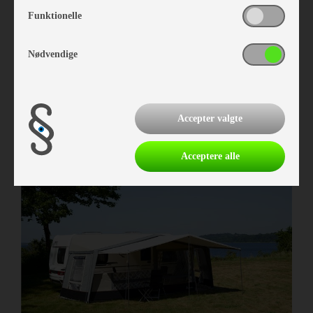
Funktionelle
Nødvendige
Isabella Annex Grey 250
Vare nr. I403832509
kr 6.239,-
Accepter valgte
Acceptere alle