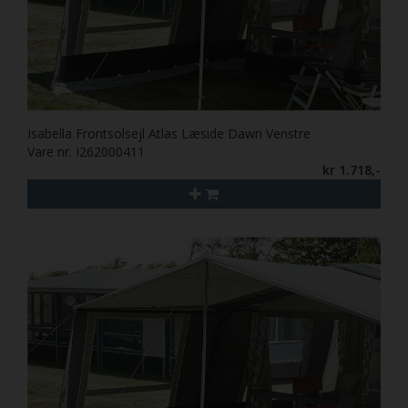
Isabella Frontsolsejl Atlas Læside Dawn Venstre
Vare nr. I262000411
kr 1.718,-