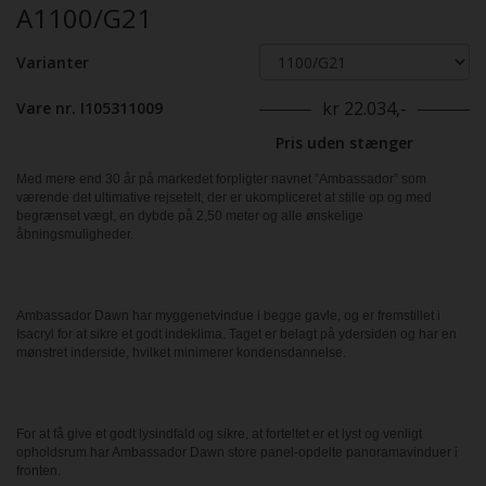
A1100/G21
Varianter
kr 22.034,-
Vare nr. I105311009
Pris uden stænger
Med mere end 30 år på markedet forpligter navnet ”Ambassador” som
værende det ultimative rejsetelt, der er ukompliceret at stille op og med
begrænset vægt, en dybde på 2,50 meter og alle ønskelige
åbningsmuligheder.
Ambassador Dawn har myggenetvindue i begge gavle, og er fremstillet i
Isacryl for at sikre et godt indeklima. Taget er belagt på ydersiden og har en
mønstret inderside, hvilket minimerer kondens­dannelse.
For at få give et godt lysindfald og sikre, at forteltet er et lyst og venligt
opholdsrum har ­Ambassador Dawn store panel-opdelte panoramavinduer i
fronten.