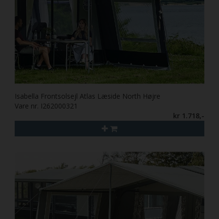
Isabella Frontsolsejl Atlas Læside North Højre
Vare nr. I262000321
kr 1.718,-