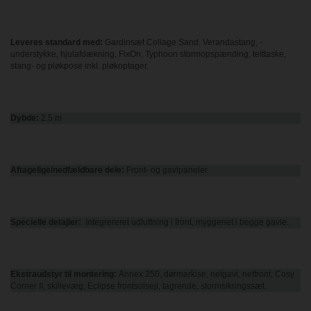
Leveres standard med:
Gardinsæt Collage Sand. Verandastang, ­
understykke, hjulafdækning, FixOn, Typhoon stormopspænding, telttaske,
stang- og pløkpose inkl. pløkoptager.
Dybde:
2.5 m
Aftagelige/nedfældbare
dele:
Front- og gavlpaneler.
Specielle detajler:
Integrereret udluftning i front, myggenet i begge gavle.
Ekstraudstyr til montering:
Annex 250, dørmarkise, netgavl, netfront, Cosy
Corner II, skille­væg, Eclipse frontsolsejl, tagrende, stormsikringssæt.