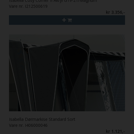
Isabella Cosy Corner II Akryl G19-21/Magnum
Vare nr. I212500619
kr 3.356,-
Isabella Dørmarkise Standard Sort
Vare nr. I406000046
kr 1.121,-