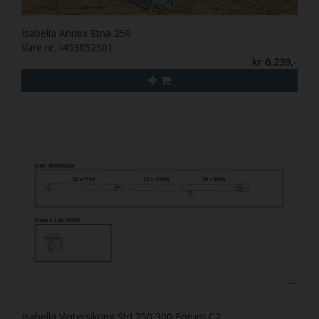
Isabella Annex Etna 250
Vare nr. I403852501
kr 6.239,-
Isabella Vintersikring Std 250,300,Forum C2