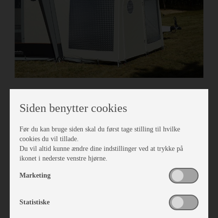
Isabella Annex Sand 250
Siden benytter cookies
Vare nr. I403812509
kr 5.040,-
Før du kan bruge siden skal du først tage stilling til hvilke
cookies du vil tillade.
Du vil altid kunne ændre dine indstillinger ved at trykke på
ikonet i nederste venstre hjørne.
Marketing
Statistiske