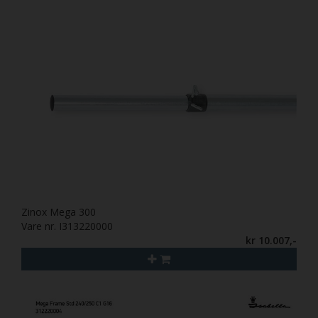
Zinox Mega 300
Vare nr. I313220000
kr 10.007,-