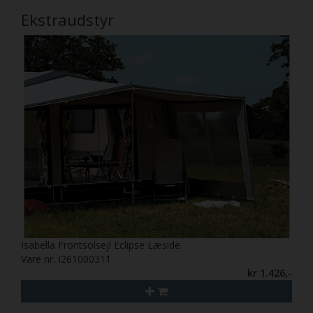
Ekstraudstyr
Isabella Frontsolsejl Eclipse Læside
Vare nr. I261000311
kr 1.426,-