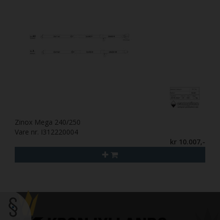
Zinox Mega 240/250
Vare nr. I312220004
kr 10.007,-