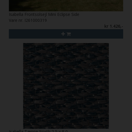
Isabella Frontsolsejl Mini Eclipse Side
Vare nr. I261000319
kr 1.426,-
Isabella Tæppe North 2,5 x 8,0