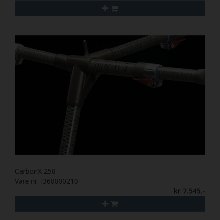
CarbonX 250
Vare nr. I360000210
kr 7.545,-