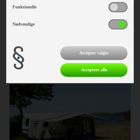
Funktionelle
Nødvendige
Isabella Annex Grey 250
Vare nr. I403832509
Accepter valgte
kr 6.239,-
Acceptere alle