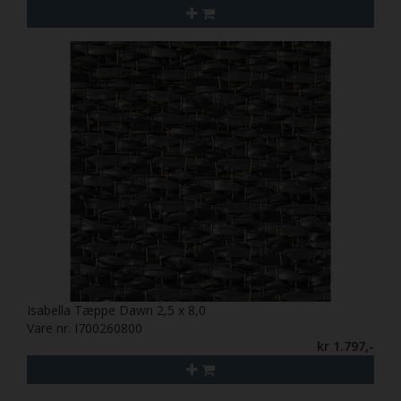
Isabella Tæppe Dawn 2,5 x 8,0
Vare nr. I700260800
kr 1.797,-