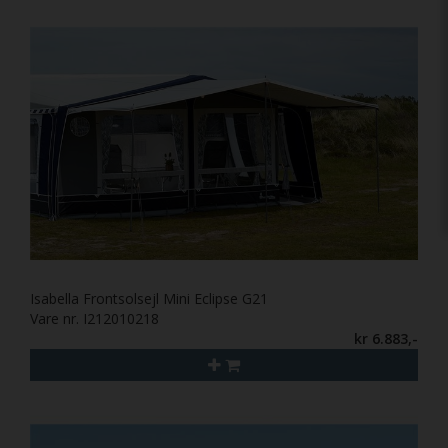
Isabella Frontsolsejl Mini Eclipse G21
Vare nr. I212010218
kr 6.883,-