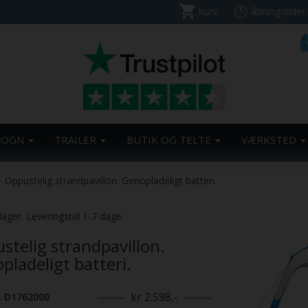
kurv
åbningstider
VOGN
TRAILER
BUTIK OG TELTE
VÆRKSTED
Oppustelig strandpavillon. Genopladeligt batteri.
lager. Leveringstid 1-7 dage
stelig strandpavillon.
pladeligt batteri.
kr 2.598,-
. D1762000