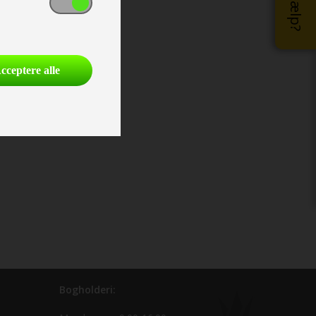
cceptere alle
Bogholderi: