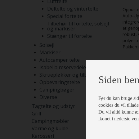
Lufttelte
Deltelte og vintertelte
Oppuste
Special fortelte
Auto-Up
integrer
Tilbehør til fortelte, solsejl
og markiser
et genop
robust, 
Stænger til fortelte
polyest
Solsejl
Pakkemå
Markiser
Autocamper telte
Isabella reservedele
Skruepløkker og tilbehør
Siden ben
Opbevaringstelte
Campingbøger
Diverse
Før du kan bruge siden
cookies du vil tillade
Tagtelte og udstyr
Du vil altid kunne æn
Grill
ikonet i nederste ven
Campingmøbler
Varme og kulde
Karosseri