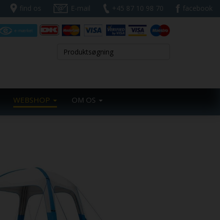
find os
E-mail
+45 87 10 98 70
facebook
WEBSHOP
OM OS