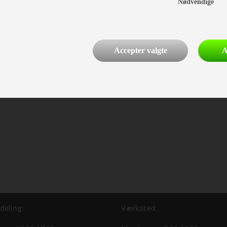
Nødvendige
Accepter valgte
A
deling:
Værksted: