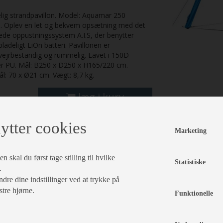
lig strandpavillon. Model: Aquamar 250
. Oplev en let og bekvem opsætning med det
ede oppustningssystem A.I.S, der benytter
ladeligt LiOn batteri. Pavillonen er
vejrbestandig og rummelig. Lavet i 150D
er PU. Mål: B250 x D250 x H165/220 cm.
l: 70 x Ø21 cm. Vægt: 8,7 kg.
læg i kurv
ytter cookies
Marketing
 skal du først tage stilling til hvilke
Statistiske
.
dre dine indstillinger ved at trykke på
stre hjørne.
Funktionelle