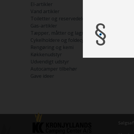
El-artikler
Vand artikler
Toiletter og reservedele
Gas-artikler
Tæpper, måtter og lagner
Cykelholdere og foldecykler
Rengøring og kemi
Køkkenudstyr
Udvendigt udstyr
Autocamper tilbehør
Gave ideer
Salgsaf