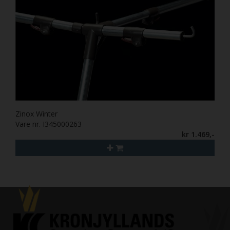
Zinox Winter
Vare nr. I345000263
kr 1.469,-