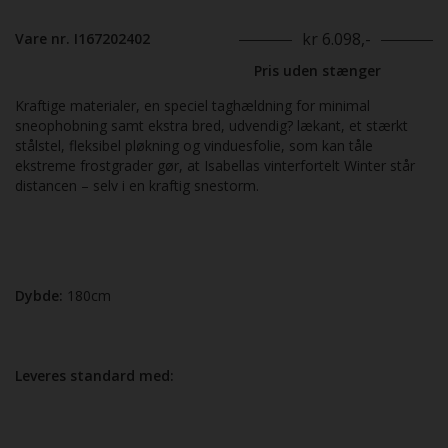
kr 6.098,-
Vare nr. I167202402
Pris uden stænger
Kraftige materialer, en speciel taghældning for minimal
sneophobning samt ekstra bred, udvendig? lækant, et stærkt
stålstel, fleksibel pløkning og vinduesfolie, som kan tåle
ekstreme frostgrader gør, at Isabellas vinterfortelt Winter står
distancen – selv i en kraftig snestorm.
Dybde:
180cm
Leveres standard med: