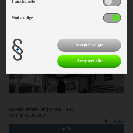
Funktionelle
kr 99,-
Nødvendige
Accepter valgte
Acceptere alle
Isabella Vintersikring Winter T-Rex
Vare nr. I900000001
kr 1.409,-