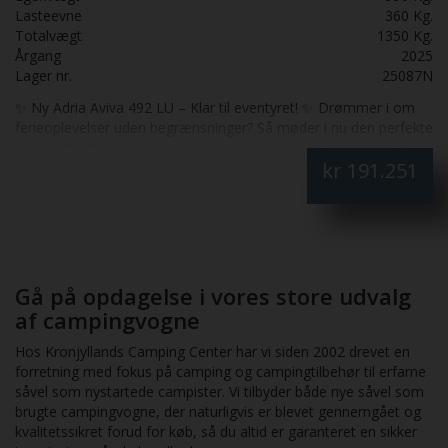
Lasteevne
360 Kg.
Totalvægt
1350 Kg.
Årgang
2025
Lager nr.
25087N
✨ Ny Adria Aviva 492 LU – Klar til eventyret! ✨ Drømmer i om
ferieoplevelser uden begrænsninger? Så møder i nu den perfekte
campingvogn – Adria Aviva 492 LU (2025) – en lettilgængelig,
kr
191.251
veludstyret og komfortabel vogn, der leverer top værdi for
pengene! 🏕️ Highlights ved vognen Plads til hele familien med 5
sovepladser og 4 siddepladser – ideel til både weekendture og
lange ferier. Klassisk indretning med 2 enkeltsenge med udtræk
og stor endesiddegruppe. Køkken & bad med 3 gasblus,
køleskab, brusebund og separat toiletrum for maksimal
komfort. Smart glasfibertag, kassettetoilet, myggenetsdør, fast
Gå på opdagelse i vores store udvalg
vandtank og mange praktiske detaljer inkluderet. Solide tekniske
af campingvogne
faciliteter: LED-lys, spots i siddegruppe og 12 V omformer – klar
til moderne campistbehov. Gasvarmeovn med blæser og varm
Hos Kronjyllands Camping Center har vi siden 2002 drevet en
vand sikrer komfort året rundt. 💰 Finansiering – gør drømmen
forretning med fokus på camping og campingtilbehør til erfarne
billigere! Vi tilbyder attraktive finansieringsløsninger, så kunder
såvel som nystartede campister. Vi tilbyder både nye såvel som
kan komme afsted med lav månedlig ydelse uden store
brugte campingvogne, der naturligvis er blevet gennemgået og
startomkostninger. Kontakt os for konkrete eksempler på
kvalitetssikret forud for køb, så du altid er garanteret en sikker
finansiering, der matcher både budget og behov. 🔒 Tryghed med