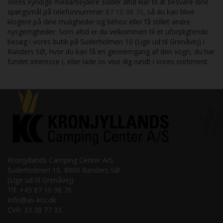
Vores kyndige medarbejdere sidder altid klar til at besvare dine
spørgsmål på telefonnummer
87 10 98 70
, så du kan blive
klogere på dine muligheder og behov eller få stillet andre
nysgerrigheder. Som altid er du velkommen til et uforpligtende
besøg i vores butik på Suderholmen 10 (Lige ud til Grenåvej) i
Randers SØ, hvor du kan få en gennemgang af den vogn, du har
fundet interesse i, eller lade os vise dig rundt i vores sortiment.
Kronjyllands Camping Center A/S
Suderholmen 10, 8960 Randers SØ
(Lige ud til Grenåvej)
Tlf. +45 87 10 98 70
Info@as-kcc.dk
CVR: 33 38 77 33