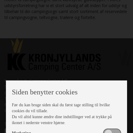
udstyrsforretning har vi et stort udvalg af alt inden for udstyr og
tilbehør til din campingvogn samt stort sortiment af reservedele
til campingvogne, teltvogne, trailere og fortelte.
Kronjyllands Camping Center A/S
Suderholmen 10, 8960 Randers SØ
Siden benytter cookies
(Lige ud til Grenåvej)
Tlf. +45 87 10 98 70
Info@as-kcc.dk
Før du kan bruge siden skal du først tage stilling til hvilke
CVR: 33 38 77 33
cookies du vil tillade.
Du vil altid kunne ændre dine indstillinger ved at trykke på
ikonet i nederste venstre hjørne.
Samtykke til nyhedsbrev