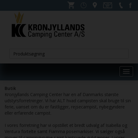
Toggl
navig
Butik
Kronjyllands Camping Center har en af Danmarks største
udstyrsforretninger. Vi har ALT hvad campisten skal bruge til sin
ferie, uanset om du er fastligger, rejsecampist, nybegyndere
eller erfarende campist.
I vores forretning har vi opstillet et bredt udvalg af Isabella og
Ventura fortelte samt Fiamma posemarkiser. Vi sælger også
mover til campingvogne samt kantsyede gulvtæpper. I vores